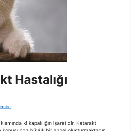
kt Hastalığı
emirci
ısmında ki kapalılığın işaretidir. Katarakt
e konusunda büyük bir engel oluşturmaktadır.