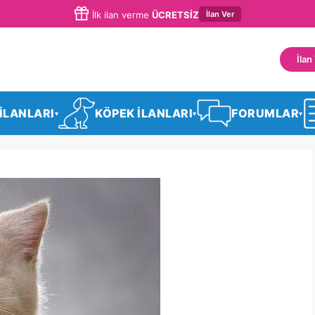
İlan Ver
İlk ilan verme
ÜCRETSİZ
İlan
 İLANLARI
KÖPEK İLANLARI
FORUMLAR
▾
▾
▾