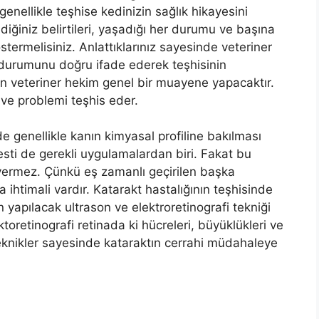
enellikle teşhise kedinizin sağlık hikayesini
iğiniz belirtileri, yaşadığı her durumu ve başına
termelisiniz. Anlattıklarınız sayesinde veteriner
in durumunu doğru ifade ederek teşhisinin
dan veteriner hekim genel bir muayene yapacaktır.
ve problemi teşhis eder.
de genellikle kanın kimyasal profiline bakılması
esti de gerekli uygulamalardan biri. Fakat bu
 vermez. Çünkü eş zamanlı geçirilen başka
a ihtimali vardır. Katarakt hastalığının teşhisinde
 yapılacak ultrason ve elektroretinografi tekniği
ektoretinografi retinada ki hücreleri, büyüklükleri ve
eknikler sayesinde kataraktın cerrahi müdahaleye