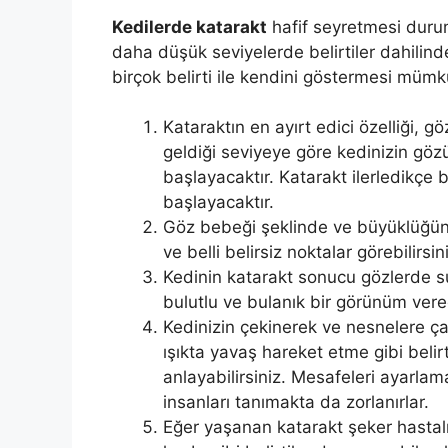
Kedilerde katarakt
hafif seyretmesi duru
daha düşük seviyelerde belirtiler dahilin
birçok belirti ile kendini göstermesi müm
Kataraktın en ayırt edici özelliği, 
geldiği seviyeye göre kedinizin gö
başlayacaktır. Katarakt ilerledikçe
başlayacaktır.
Göz bebeği şeklinde ve büyüklüğün
ve belli belirsiz noktalar görebilirsin
Kedinin katarakt sonucu gözlerde s
bulutlu ve bulanık bir görünüm verec
Kedinizin çekinerek ve nesnelere çar
ışıkta yavaş hareket etme gibi belirt
anlayabilirsiniz. Mesafeleri ayarla
insanları tanımakta da zorlanırlar.
Eğer yaşanan katarakt şeker hastalığ