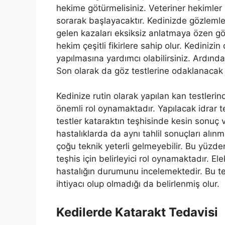
hekime götürmelisiniz. Veteriner hekimler g
sorarak başlayacaktır. Kedinizde gözlemled
gelen kazaları eksiksiz anlatmaya özen gös
hekim çeşitli fikirlere sahip olur. Kediniz
yapılmasına yardımcı olabilirsiniz. Ardın
Son olarak da göz testlerine odaklanacak 
Kedinize rutin olarak yapılan kan testlerin
önemli rol oynamaktadır. Yapılacak idrar t
testler kataraktın teşhisinde kesin sonuç
hastalıklarda da aynı tahlil sonuçları alınm
çoğu teknik yeterli gelmeyebilir. Bu yüzden
teşhis için belirleyici rol oynamaktadır. El
hastalığın durumunu incelemektedir. Bu t
ihtiyacı olup olmadığı da belirlenmiş olur.
Kedilerde Katarakt Tedavisi