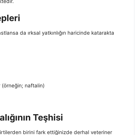
tedir.
pleri
astlansa da ırksal yatkınlığın haricinde katarakta
(örneğin; naftalin)
lığının Teşhisi
tilerden birini fark ettiğinizde derhal veteriner