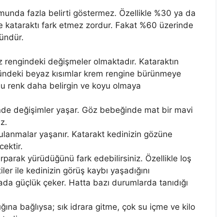
munda fazla belirti göstermez. Özellikle %30 ya da
de kataraktı fark etmez zordur. Fakat %60 üzerinde
kündür.
göz rengindeki değişmeler olmaktadır. Kataraktın
zündeki beyaz kısımlar krem rengine bürünmeye
 bu renk daha belirgin ve koyu olmaya
de değişimler yaşar. Göz bebeğinde mat bir mavi
iz.
ulanmalar yaşanır. Katarakt kedinizin gözüne
ektir.
parak yürüdüğünü fark edebilirsiniz. Özellikle loş
iler ile kedinizin görüş kaybı yaşadığını
mada güçlük çeker. Hatta bazı durumlarda tanıdığı
ına bağlıysa; sık idrara gitme, çok su içme ve kilo