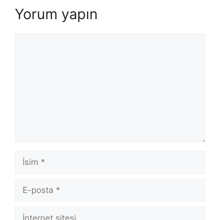
Yorum yapın
Yorum
İsim
E-
posta
İnternet