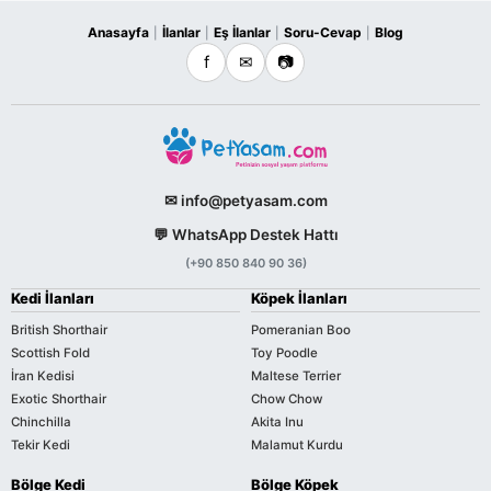
Anasayfa
İlanlar
Eş İlanlar
Soru-Cevap
Blog
|
|
|
|
f
✉
📷
✉ info@petyasam.com
💬 WhatsApp Destek Hattı
(+90 850 840 90 36)
Kedi İlanları
Köpek İlanları
British Shorthair
Pomeranian Boo
Scottish Fold
Toy Poodle
İran Kedisi
Maltese Terrier
Exotic Shorthair
Chow Chow
Chinchilla
Akita Inu
Tekir Kedi
Malamut Kurdu
Bölge Kedi
Bölge Köpek