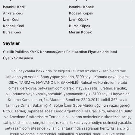
İstanbul Kedi
İstanbul Köpek
Ankara Kedi
Kocaeli Köpek
İzmir Kedi
İzmir Köpek
Kocaeli Kedi
Bursa Köpek
Bursa Kedi
Mersin Köpek
Sayfalar
Gizlilik Politikası
KVKK Koruması
Çerez Politikası
İlan Fiyatları
İade İptal
Üyelik Sözleşmesi
Evcil hayvanlar hakkında ırk bilgileri ile ücretsiz olarak, sahiplendirme
ilanlarına yer veririz. Satış yapan yerlerin, 5199 sayılı Kanuna dayalı olarak
GIDA, TARIM ve HAYVANCILIK BAKANLIĞI Ruhsat ve Kontrollerine tabi
olması gerekiyor. petyasam.com olarak "hayvan satışı, üretimi, aracılık,
bulundurma veya komisyonculuk" yapmamaktayız. 5199 sayılı Hayvanları
Koruma Kanunu'nun, 14. Madde L Bendi ve 22.10.2014 tarihli 367 sayılı
Tarım ve Orman Bakanlığı 4. Bölge İzmir Şube Müdürlüğü'nün yazısı gereği
Pitbull Terrier, Japanese Tosa, Dogo Argentino, Fila Brasileiro, American Bully
ve American Staffordshire Terrier ile bu ırkların melezlerinin sitemizde satışı,
sahiplendirilmesi, sergilenmesi, reklamı, takası veya hediye edilmesi yasaktır.
petyasam.com sitesinde kullanıcılar tarafından sağlanan her türlü ilan, bilgi,
içerik ve görselin gerçekliği, orijinalliği, güvenliği, doğruluğu ve belge