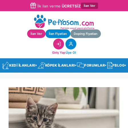
İlan Ver
İlk ilan verme
ÜCRETSİZ
İlan Ver
İlan Fiyatları
Doping Fiyatları
Giriş Yap
Üye Ol
KEDİ İLANLARI
KÖPEK İLANLARI
FORUMLAR
BLOG
▾
▾
▾
▾