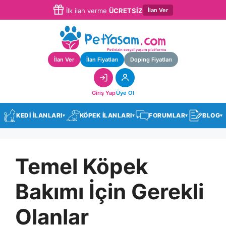
İlan Ver
İlk ilan verme
ÜCRETSİZ
İlan Ver
İlan Fiyatları
Doping Fiyatları
Giriş Yap
Üye Ol
KEDİ İLANLARI
KÖPEK İLANLARI
FORUMLAR
BLOG
▾
▾
▾
▾
Temel Köpek
Bakımı İçin Gerekli
Olanlar