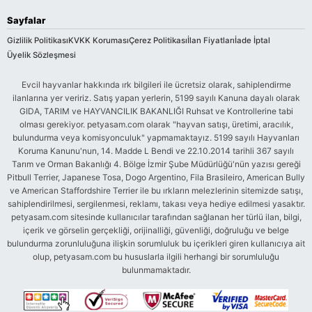
Sayfalar
Gizlilik Politikası
KVKK Koruması
Çerez Politikası
İlan Fiyatları
İade İptal
Üyelik Sözleşmesi
Evcil hayvanlar hakkında ırk bilgileri ile ücretsiz olarak, sahiplendirme
ilanlarına yer veririz. Satış yapan yerlerin, 5199 sayılı Kanuna dayalı olarak
GIDA, TARIM ve HAYVANCILIK BAKANLIĞI Ruhsat ve Kontrollerine tabi
olması gerekiyor. petyasam.com olarak "hayvan satışı, üretimi, aracılık,
bulundurma veya komisyonculuk" yapmamaktayız. 5199 sayılı Hayvanları
Koruma Kanunu'nun, 14. Madde L Bendi ve 22.10.2014 tarihli 367 sayılı
Tarım ve Orman Bakanlığı 4. Bölge İzmir Şube Müdürlüğü'nün yazısı gereği
Pitbull Terrier, Japanese Tosa, Dogo Argentino, Fila Brasileiro, American Bully
ve American Staffordshire Terrier ile bu ırkların melezlerinin sitemizde satışı,
sahiplendirilmesi, sergilenmesi, reklamı, takası veya hediye edilmesi yasaktır.
petyasam.com sitesinde kullanıcılar tarafından sağlanan her türlü ilan, bilgi,
içerik ve görselin gerçekliği, orijinalliği, güvenliği, doğruluğu ve belge
bulundurma zorunluluğuna ilişkin sorumluluk bu içerikleri giren kullanıcıya ait
olup, petyasam.com bu hususlarla ilgili herhangi bir sorumluluğu
bulunmamaktadır.