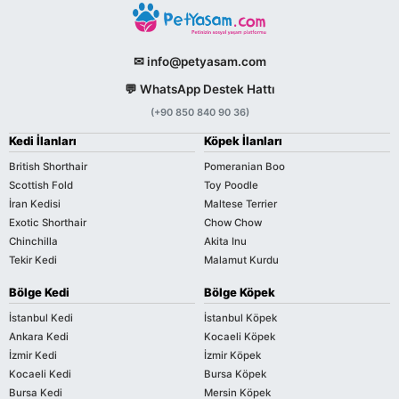
✉ info@petyasam.com
💬 WhatsApp Destek Hattı
(+90 850 840 90 36)
Kedi İlanları
Köpek İlanları
British Shorthair
Pomeranian Boo
Scottish Fold
Toy Poodle
İran Kedisi
Maltese Terrier
Exotic Shorthair
Chow Chow
Chinchilla
Akita Inu
Tekir Kedi
Malamut Kurdu
Bölge Kedi
Bölge Köpek
İstanbul Kedi
İstanbul Köpek
Ankara Kedi
Kocaeli Köpek
İzmir Kedi
İzmir Köpek
Kocaeli Kedi
Bursa Köpek
Bursa Kedi
Mersin Köpek