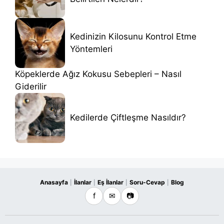
Kedinizin Kilosunu Kontrol Etme
Yöntemleri
Köpeklerde Ağız Kokusu Sebepleri – Nasıl
Giderilir
Kedilerde Çiftleşme Nasıldır?
Anasayfa
İlanlar
Eş İlanlar
Soru-Cevap
Blog
|
|
|
|
f
✉
📷