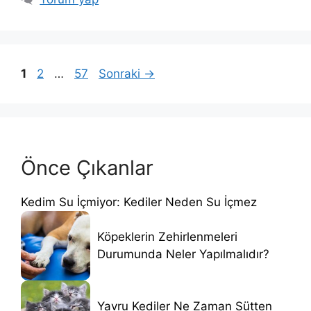
Sayfa
Sayfa
Sayfa
1
2
…
57
Sonraki
→
Önce Çıkanlar
Kedim Su İçmiyor: Kediler Neden Su İçmez
Köpeklerin Zehirlenmeleri
Durumunda Neler Yapılmalıdır?
Yavru Kediler Ne Zaman Sütten