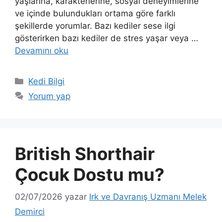
yaşlarına, karakterlerine, sosyal deneyimlerine
ve içinde bulundukları ortama göre farklı
şekillerde yorumlar. Bazı kediler sese ilgi
gösterirken bazı kediler de stres yaşar veya …
Devamını oku
Kategoriler
Kedi Bilgi
Yorum yap
British Shorthair
Çocuk Dostu mu?
02/07/2026
yazar
Irk ve Davranış Uzmanı Melek
Demirci