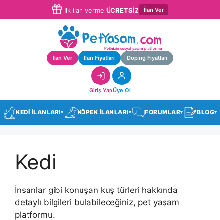
İlan Ver
İlk ilan verme
ÜCRETSİZ
İlan Ver
İlan Fiyatları
Doping Fiyatları
Giriş Yap
Üye Ol
KEDİ İLANLARI
KÖPEK İLANLARI
FORUMLAR
BLOG
▾
▾
▾
▾
Kedi
İnsanlar gibi konuşan kuş türleri hakkında
detaylı bilgileri bulabileceğiniz, pet yaşam
platformu.