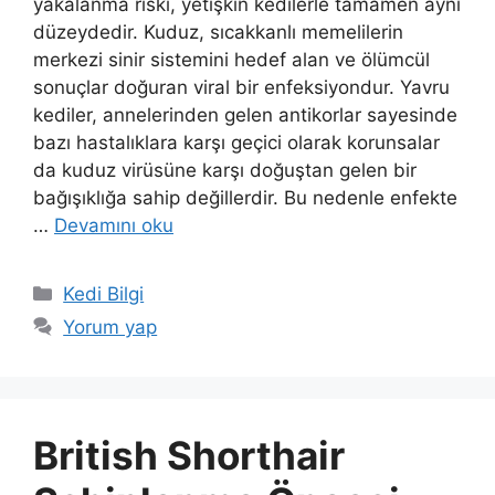
yakalanma riski, yetişkin kedilerle tamamen aynı
düzeydedir. Kuduz, sıcakkanlı memelilerin
merkezi sinir sistemini hedef alan ve ölümcül
sonuçlar doğuran viral bir enfeksiyondur. Yavru
kediler, annelerinden gelen antikorlar sayesinde
bazı hastalıklara karşı geçici olarak korunsalar
da kuduz virüsüne karşı doğuştan gelen bir
bağışıklığa sahip değillerdir. Bu nedenle enfekte
…
Devamını oku
Kategoriler
Kedi Bilgi
Yorum yap
British Shorthair