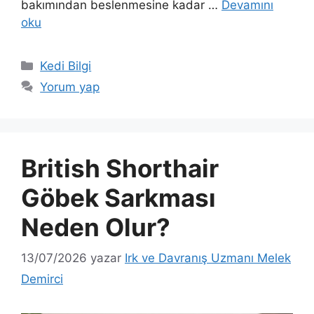
bakımından beslenmesine kadar …
Devamını
oku
Kategoriler
Kedi Bilgi
Yorum yap
British Shorthair
Göbek Sarkması
Neden Olur?
13/07/2026
yazar
Irk ve Davranış Uzmanı Melek
Demirci