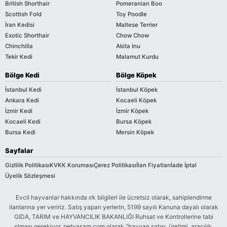
British Shorthair
Pomeranian Boo
Scottish Fold
Toy Poodle
İran Kedisi
Maltese Terrier
Exotic Shorthair
Chow Chow
Chinchilla
Akita Inu
Tekir Kedi
Malamut Kurdu
Bölge Kedi
Bölge Köpek
İstanbul Kedi
İstanbul Köpek
Ankara Kedi
Kocaeli Köpek
İzmir Kedi
İzmir Köpek
Kocaeli Kedi
Bursa Köpek
Bursa Kedi
Mersin Köpek
Sayfalar
Gizlilik Politikası
KVKK Koruması
Çerez Politikası
İlan Fiyatları
İade İptal
Üyelik Sözleşmesi
Evcil hayvanlar hakkında ırk bilgileri ile ücretsiz olarak, sahiplendirme
ilanlarına yer veririz. Satış yapan yerlerin, 5199 sayılı Kanuna dayalı olarak
GIDA, TARIM ve HAYVANCILIK BAKANLIĞI Ruhsat ve Kontrollerine tabi
olması gerekiyor. petyasam.com olarak "hayvan satışı, üretimi, aracılık,