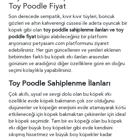
Toy Poodle Fiyat
Son derecede sempatik, kıvır kıvır tüyleri, boncuk
gözleri ve altın kahverengi cüssesi ile adeta oyuncak bir
köpek gibi olan
toy poddle sahiplenme ilanları ve toy
poddle fiyat
bilgisi alabileceğiniz bir platform
arıyorsanız petyasam.com platformunu ziyaret
edebilirsiniz. Her gün güncellenen ve yenileri eklenen
birbirinden farklı bu köpek ırkı ilanları arasından
görünüm ve aradığınız diğer özelliklere göre en doğru
seçimi kolaylıkla yapabilirsiniz.
Toy Poodle Sahiplenme İlanları
Çok akıllı, uysal ve sevgi dolu olan bu köpek ırkı
özellikle evde köpek bakmanın çok zor olduğunu
düşünenler ve köpeğin enerjisini evde atamayarak kötü
etkileneceği için köpek bakmaktan çekinenler için ideal
bir köpek seçimidir. Tam bir ev köpeği olan bu köpek
ırkı diğer büyük boy köpekler gibi evde kendisini
sıkışmış hissetmez ve büyük boy köpekler kadar