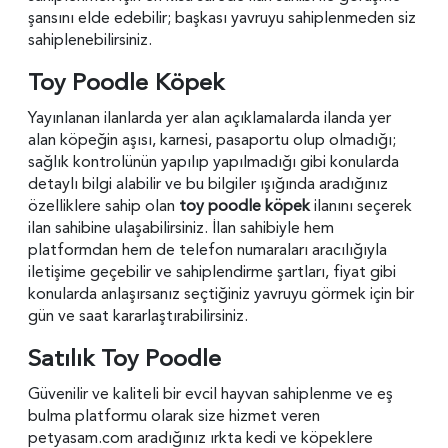
şansını elde edebilir; başkası yavruyu sahiplenmeden siz
sahiplenebilirsiniz.
Toy Poodle Köpek
Yayınlanan ilanlarda yer alan açıklamalarda ilanda yer
alan köpeğin aşısı, karnesi, pasaportu olup olmadığı;
sağlık kontrolünün yapılıp yapılmadığı gibi konularda
detaylı bilgi alabilir ve bu bilgiler ışığında aradığınız
özelliklere sahip olan
toy poodle köpek
ilanını seçerek
ilan sahibine ulaşabilirsiniz. İlan sahibiyle hem
platformdan hem de telefon numaraları aracılığıyla
iletişime geçebilir ve sahiplendirme şartları, fiyat gibi
konularda anlaşırsanız seçtiğiniz yavruyu görmek için bir
gün ve saat kararlaştırabilirsiniz.
Satılık Toy Poodle
Güvenilir ve kaliteli bir evcil hayvan sahiplenme ve eş
bulma platformu olarak size hizmet veren
petyasam.com aradığınız ırkta kedi ve köpeklere