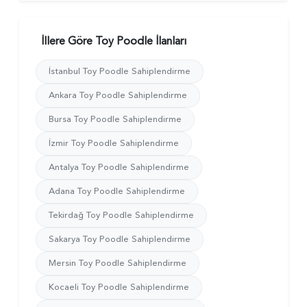
İllere Göre Toy Poodle İlanları
İstanbul Toy Poodle Sahiplendirme
Ankara Toy Poodle Sahiplendirme
Bursa Toy Poodle Sahiplendirme
İzmir Toy Poodle Sahiplendirme
Antalya Toy Poodle Sahiplendirme
Adana Toy Poodle Sahiplendirme
Tekirdağ Toy Poodle Sahiplendirme
Sakarya Toy Poodle Sahiplendirme
Mersin Toy Poodle Sahiplendirme
Kocaeli Toy Poodle Sahiplendirme