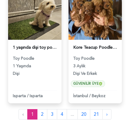
1 yaşında dişi toy poodle - 6406
Kore Teacup Poodle Bebekler - 6428
Toy Poodle
Toy Poodle
1 Yaşında
3 Aylık
Dişi
Dişi Ve Erkek
GÜVENILIR ÜYE
Isparta
/
Isparta
İstanbul
/
Beykoz
‹
1
2
3
4
...
20
21
›