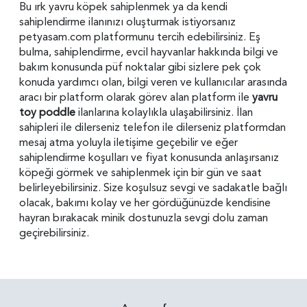
Bu ırk yavru köpek sahiplenmek ya da kendi
sahiplendirme ilanınızı oluşturmak istiyorsanız
petyasam.com platformunu tercih edebilirsiniz. Eş
bulma, sahiplendirme, evcil hayvanlar hakkında bilgi ve
bakım konusunda püf noktalar gibi sizlere pek çok
konuda yardımcı olan, bilgi veren ve kullanıcılar arasında
aracı bir platform olarak görev alan platform ile
yavru
toy poddle
ilanlarına kolaylıkla ulaşabilirsiniz. İlan
sahipleri ile dilerseniz telefon ile dilerseniz platformdan
mesaj atma yoluyla iletişime geçebilir ve eğer
sahiplendirme koşulları ve fiyat konusunda anlaşırsanız
köpeği görmek ve sahiplenmek için bir gün ve saat
belirleyebilirsiniz. Size koşulsuz sevgi ve sadakatle bağlı
olacak, bakımı kolay ve her gördüğünüzde kendisine
hayran bırakacak minik dostunuzla sevgi dolu zaman
geçirebilirsiniz.