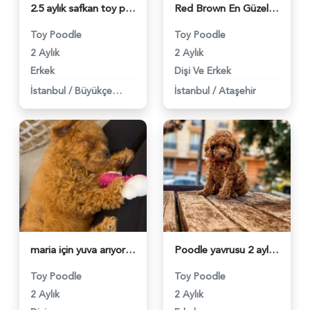
2.5 aylık safkan toy poodle - 6472
Red Brown En Güzel Poodle Bebekler - 6442
Toy Poodle
Toy Poodle
2 Aylık
2 Aylık
Erkek
Dişi Ve Erkek
İstanbul
/
Büyükçekmece
İstanbul
/
Ataşehir
maria için yuva arıyoruz - 6461
Poodle yavrusu 2 aylık - 6470
Toy Poodle
Toy Poodle
2 Aylık
2 Aylık