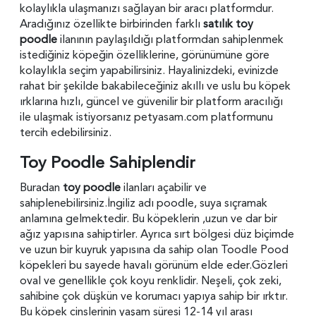
kolaylıkla ulaşmanızı sağlayan bir aracı platformdur.
Aradığınız özellikte birbirinden farklı
satılık toy
poodle
ilanının paylaşıldığı platformdan sahiplenmek
istediğiniz köpeğin özelliklerine, görünümüne göre
kolaylıkla seçim yapabilirsiniz. Hayalinizdeki, evinizde
rahat bir şekilde bakabileceğiniz akıllı ve uslu bu köpek
ırklarına hızlı, güncel ve güvenilir bir platform aracılığı
ile ulaşmak istiyorsanız petyasam.com platformunu
tercih edebilirsiniz.
Toy Poodle Sahiplendir
Buradan
toy poodle
ilanları açabilir ve
sahiplenebilirsiniz.İngiliz adı poodle, suya sıçramak
anlamına gelmektedir. Bu köpeklerin ,uzun ve dar bir
ağız yapısına sahiptirler. Ayrıca sırt bölgesi düz biçimde
ve uzun bir kuyruk yapısına da sahip olan Toodle Pood
köpekleri bu sayede havalı görünüm elde eder.Gözleri
oval ve genellikle çok koyu renklidir. Neşeli, çok zeki,
sahibine çok düşkün ve korumacı yapıya sahip bir ırktır.
Bu köpek cinslerinin yaşam süresi 12-14 yıl arası