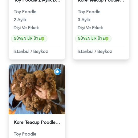
Toy Poodle 2 Aylık Bebeğimiz - 6176
Kore Teacup Poodle - 6424
Toy Poodle
Toy Poodle
2 Aylık
3 Aylık
Dişi Ve Erkek
Dişi Ve Erkek
GÜVENILIR ÜYE
GÜVENILIR ÜYE
İstanbul
/
Beykoz
İstanbul
/
Beykoz
Kore Teacup Poodle Bebekler - 6428
Toy Poodle