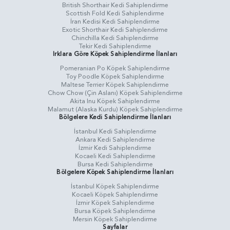
British Shorthair Kedi Sahiplendirme
Scottish Fold Kedi Sahiplendirme
İran Kedisi Kedi Sahiplendirme
Exotic Shorthair Kedi Sahiplendirme
Chinchilla Kedi Sahiplendirme
Tekir Kedi Sahiplendirme
Irklara Göre Köpek Sahiplendirme İlanları
Pomeranian Po Köpek Sahiplendirme
Toy Poodle Köpek Sahiplendirme
Maltese Terrier Köpek Sahiplendirme
Chow Chow (Çin Aslanı) Köpek Sahiplendirme
Akita Inu Köpek Sahiplendirme
Malamut (Alaska Kurdu) Köpek Sahiplendirme
Bölgelere Kedi Sahiplendirme İlanları
İstanbul Kedi Sahiplendirme
Ankara Kedi Sahiplendirme
İzmir Kedi Sahiplendirme
Kocaeli Kedi Sahiplendirme
Bursa Kedi Sahiplendirme
Bölgelere Köpek Sahiplendirme İlanları
İstanbul Köpek Sahiplendirme
Kocaeli Köpek Sahiplendirme
İzmir Köpek Sahiplendirme
Bursa Köpek Sahiplendirme
Mersin Köpek Sahiplendirme
Sayfalar