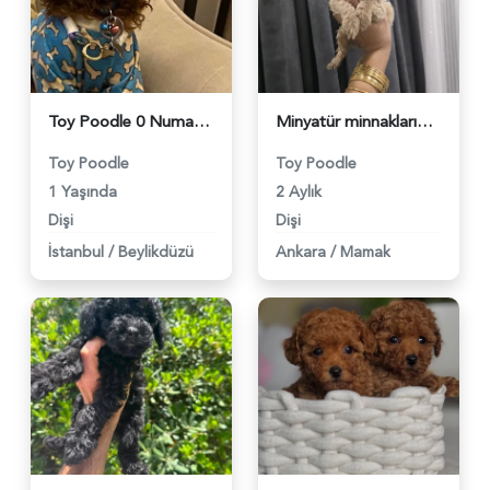
Toy Poodle 0 Numara Kore Oglumuza es ariyoruz - 6340
Minyatür minnaklarım tuvalet eğitimli - 6342
Toy Poodle
Toy Poodle
1 Yaşında
2 Aylık
Dişi
Dişi
İstanbul
/
Beylikdüzü
Ankara
/
Mamak