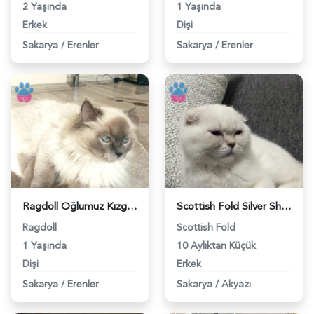
2 Yaşında
1 Yaşında
Erkek
Dişi
Sakarya
/
Erenler
Sakarya
/
Erenler
Ragdoll Oğlumuz Kızgınlıkla - 118983186
Scottish Fold Silver Shorthair - 118983116
Ragdoll
Scottish Fold
1 Yaşında
10 Aylıktan Küçük
Dişi
Erkek
Sakarya
/
Erenler
Sakarya
/
Akyazı