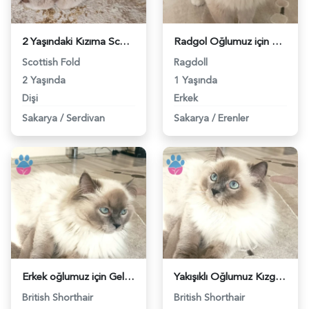
2 Yaşındaki Kızıma Scottish Fold Damat Adaylarını bekliyoruz - 118983696
Radgol Oğlumuz için Eş Arıyoruz - 118983289
Scottish Fold
Ragdoll
2 Yaşında
1 Yaşında
Dişi
Erkek
Sakarya
/
Serdivan
Sakarya
/
Erenler
Erkek oğlumuz için Gelin Adaylarını bekliyoruz. - 118983290
Yakışıklı Oğlumuz Kızgınlıkla - 118983175
British Shorthair
British Shorthair