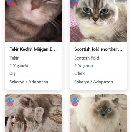
Tekir Kedim Müjgan Eş Arıyor - 118983795
Scottish fold shorthair SCR li Erkek kedime acil eş arıyorum. - 118976433
Tekir
Scottish Fold
1 Yaşında
2 Yaşında
Dişi
Erkek
Sakarya
/
Adapazarı
Sakarya
/
Adapazarı