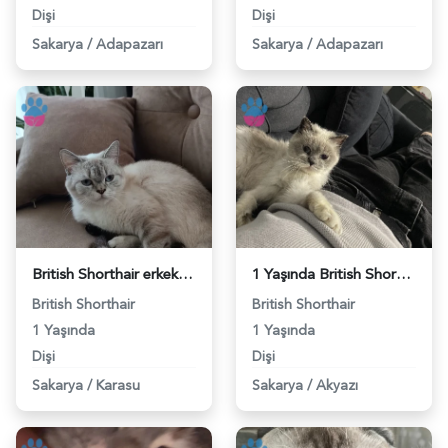
Dişi
Dişi
Sakarya
/
Adapazarı
Sakarya
/
Adapazarı
British Shorthair erkek eş arıyorum - 118983839
1 Yaşında British Shorthair Dİşi Kızgınlıkta - 118983836
British Shorthair
British Shorthair
1 Yaşında
1 Yaşında
Dişi
Dişi
Sakarya
/
Karasu
Sakarya
/
Akyazı