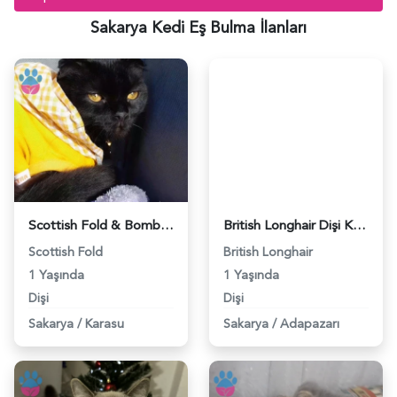
Sakarya Kedi Eş Bulma İlanları
Scottish Fold & Bombay Kırması ♡ - 118984513
British Longhair Dişi Kedim Eş Arıyor - 118984383
Scottish Fold
British Longhair
1 Yaşında
1 Yaşında
Dişi
Dişi
Sakarya
/
Karasu
Sakarya
/
Adapazarı