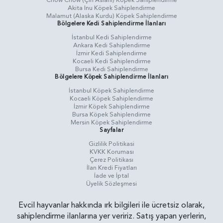
Chow Chow (Çin Aslanı) Köpek Sahiplendirme
Akita Inu Köpek Sahiplendirme
Malamut (Alaska Kurdu) Köpek Sahiplendirme
Bölgelere Kedi Sahiplendirme İlanları
İstanbul Kedi Sahiplendirme
Ankara Kedi Sahiplendirme
İzmir Kedi Sahiplendirme
Kocaeli Kedi Sahiplendirme
Bursa Kedi Sahiplendirme
Bölgelere Köpek Sahiplendirme İlanları
İstanbul Köpek Sahiplendirme
Kocaeli Köpek Sahiplendirme
İzmir Köpek Sahiplendirme
Bursa Köpek Sahiplendirme
Mersin Köpek Sahiplendirme
Sayfalar
Gizlilik Politikasi
KVKK Koruması
Çerez Politikası
İlan Kredi Fiyatları
İade ve İptal
Üyelik Sözleşmesi
Evcil hayvanlar hakkında ırk bilgileri ile ücretsiz olarak,
sahiplendirme ilanlarına yer veririz. Satış yapan yerlerin,