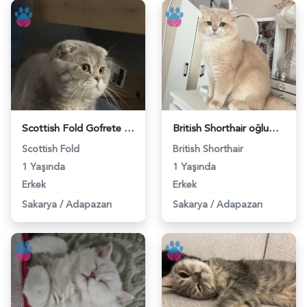
Scottish Fold Gofrete hanım bakıyoruz - 118983003
British Shorthair oğluma gelin arıyorum - 118982864
Scottish Fold
British Shorthair
1 Yaşında
1 Yaşında
Erkek
Erkek
Sakarya
/
Adapazarı
Sakarya
/
Adapazarı