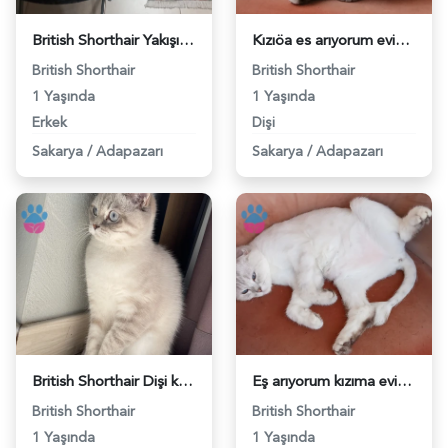
British Shorthair Yakışıklı Kedimize eş arıyoruz. - 118984203
Kızıöa es arıyorum evimde mısafır edicem - 118984171
British Shorthair
British Shorthair
1 Yaşında
1 Yaşında
Erkek
Dişi
Sakarya
/
Adapazarı
Sakarya
/
Adapazarı
British Shorthair Dişi kedi eş aranıyor - 118984002
Eş arıyorum kızıma evimde agırlayabilcegim - 118983972
British Shorthair
British Shorthair
1 Yaşında
1 Yaşında