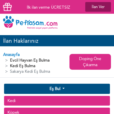
İlan Ver
İlk ilan verme ÜCRETSİZ
İlan Haklarınız
Anasayfa
Doping Öne
Evcil Hayvan Eş Bulma
Çıkarma
Kedi Eş Bulma
Sakarya Kedi Eş Bulma
Eş Bul
Kedi
Köpek