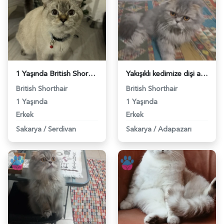
1 Yaşında British Shorthair Kedim Eş Arıyor - 118984309
Yakışıklı kedimize dişi adayı eş arıyoruz. - 118984207
British Shorthair
British Shorthair
1 Yaşında
1 Yaşında
Erkek
Erkek
Sakarya
/
Serdivan
Sakarya
/
Adapazarı