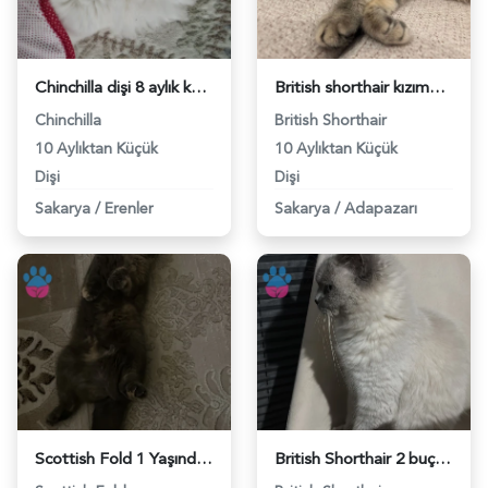
Chinchilla dişi 8 aylık kedim var. - 118982384
British shorthair kızıma eş arıyoruz - 118981907
Chinchilla
British Shorthair
10 Aylıktan Küçük
10 Aylıktan Küçük
Dişi
Dişi
Sakarya
/
Erenler
Sakarya
/
Adapazarı
Scottish Fold 1 Yaşında Eş Aranıyor - 118981854
British Shorthair 2 buçuk Yaşında Eş Arıyor - 118981838