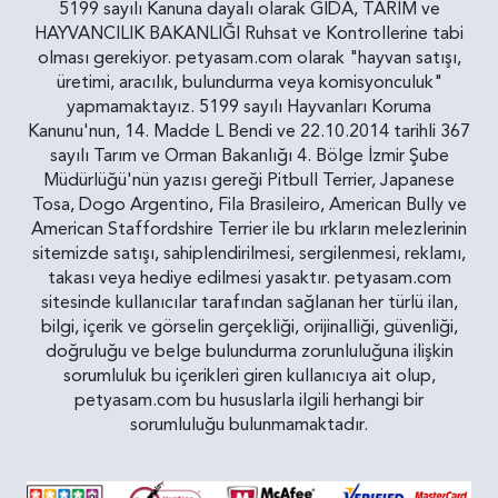
5199 sayılı Kanuna dayalı olarak GIDA, TARIM ve
HAYVANCILIK BAKANLIĞI Ruhsat ve Kontrollerine tabi
olması gerekiyor. petyasam.com olarak "hayvan satışı,
üretimi, aracılık, bulundurma veya komisyonculuk"
yapmamaktayız. 5199 sayılı Hayvanları Koruma
Kanunu'nun, 14. Madde L Bendi ve 22.10.2014 tarihli 367
sayılı Tarım ve Orman Bakanlığı 4. Bölge İzmir Şube
Müdürlüğü'nün yazısı gereği Pitbull Terrier, Japanese
Tosa, Dogo Argentino, Fila Brasileiro, American Bully ve
American Staffordshire Terrier ile bu ırkların melezlerinin
sitemizde satışı, sahiplendirilmesi, sergilenmesi, reklamı,
takası veya hediye edilmesi yasaktır. petyasam.com
sitesinde kullanıcılar tarafından sağlanan her türlü ilan,
bilgi, içerik ve görselin gerçekliği, orijinalliği, güvenliği,
doğruluğu ve belge bulundurma zorunluluğuna ilişkin
sorumluluk bu içerikleri giren kullanıcıya ait olup,
petyasam.com bu hususlarla ilgili herhangi bir
sorumluluğu bulunmamaktadır.