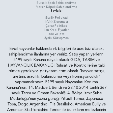
Bursa Köpek Sahiplendirme
Mersin Köpek Sahiplendirme
Sayfalar
Gizlilik Politikasi
KVKK Koruması
Çerez Politikası
İlan Kredi Fiyatları
İade ve İptal
Üyelik Sözleşmesi
Evcil hayvanlar hakkında ırk bilgileri ile ücretsiz olarak,
sahiplendirme ilanlarına yer veririz. Satış yapan yerlerin,
5199 sayılı Kanuna dayalı olarak GIDA, TARIM ve
HAYVANCILIK BAKANLIĞI Ruhsat ve Kontrollerine tabi
olması gerekiyor. petyasam.com olarak "hayvan satışı,
üretimi, aracılık, bulundurma veya komisyonculuk"
yapmamaktayız. 5199 sayılı Hayvanları Koruma
Kanunu'nun, 14. Madde L Bendi ve 22.10.2014 tarihli 367
sayılı Tarım ve Orman Bakanlığı 4. Bölge İzmir Şube
Müdürlüğü'nün yazısı gereği Pitbull Terrier, Japanese
Tosa, Dogo Argentino, Fila Brasileiro, American Bully ve
American Staffordshire Terrier ile bu ırkların melezlerinin