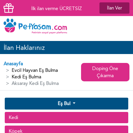
İlan Ver
İlk ilan verme ÜCRETSİZ
İlan Haklarınız
Anasayfa
Doping Öne
Evcil Hayvan Eş Bulma
Çıkarma
Kedi Eş Bulma
Aksaray Kedi Eş Bulma
Eş Bul
Kedi
Köpek