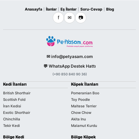
Anasayfa
İlanlar
Eş İlanlar
Soru-Cevap
Blog
|
|
|
|
f
✉
📷
✉ info@petyasam.com
💬 WhatsApp Destek Hattı
(+90 850 840 90 36)
Kedi İlanları
Köpek İlanları
British Shorthair
Pomeranian Boo
Scottish Fold
Toy Poodle
İran Kedisi
Maltese Terrier
Exotic Shorthair
Chow Chow
Chinchilla
Akita Inu
Tekir Kedi
Malamut Kurdu
Bölge Kedi
Bölge Köpek