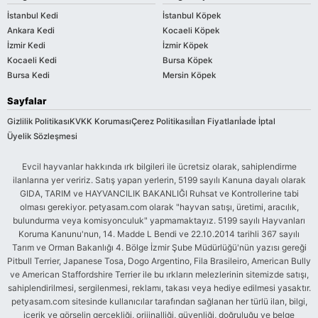
İstanbul Kedi
İstanbul Köpek
Ankara Kedi
Kocaeli Köpek
İzmir Kedi
İzmir Köpek
Kocaeli Kedi
Bursa Köpek
Bursa Kedi
Mersin Köpek
Sayfalar
Gizlilik Politikası
KVKK Koruması
Çerez Politikası
İlan Fiyatları
İade İptal
Üyelik Sözleşmesi
Evcil hayvanlar hakkında ırk bilgileri ile ücretsiz olarak, sahiplendirme
ilanlarına yer veririz. Satış yapan yerlerin, 5199 sayılı Kanuna dayalı olarak
GIDA, TARIM ve HAYVANCILIK BAKANLIĞI Ruhsat ve Kontrollerine tabi
olması gerekiyor. petyasam.com olarak "hayvan satışı, üretimi, aracılık,
bulundurma veya komisyonculuk" yapmamaktayız. 5199 sayılı Hayvanları
Koruma Kanunu'nun, 14. Madde L Bendi ve 22.10.2014 tarihli 367 sayılı
Tarım ve Orman Bakanlığı 4. Bölge İzmir Şube Müdürlüğü'nün yazısı gereği
Pitbull Terrier, Japanese Tosa, Dogo Argentino, Fila Brasileiro, American Bully
ve American Staffordshire Terrier ile bu ırkların melezlerinin sitemizde satışı,
sahiplendirilmesi, sergilenmesi, reklamı, takası veya hediye edilmesi yasaktır.
petyasam.com sitesinde kullanıcılar tarafından sağlanan her türlü ilan, bilgi,
içerik ve görselin gerçekliği, orijinalliği, güvenliği, doğruluğu ve belge