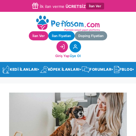
İlan Ver
İlk ilan verme
ÜCRETSİZ
İlan Ver
İlan Fiyatları
Doping Fiyatları
Giriş Yap
Üye Ol
KEDİ İLANLARI
KÖPEK İLANLARI
FORUMLAR
BLOG
▾
▾
▾
▾