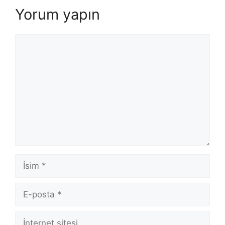
Yorum yapın
Yorum
İsim
E-
posta
İnternet