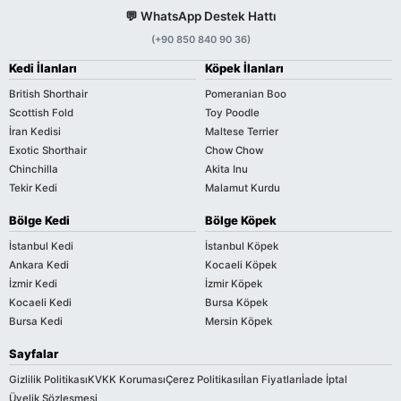
💬 WhatsApp Destek Hattı
(+90 850 840 90 36)
Kedi İlanları
Köpek İlanları
British Shorthair
Pomeranian Boo
Scottish Fold
Toy Poodle
İran Kedisi
Maltese Terrier
Exotic Shorthair
Chow Chow
Chinchilla
Akita Inu
Tekir Kedi
Malamut Kurdu
Bölge Kedi
Bölge Köpek
İstanbul Kedi
İstanbul Köpek
Ankara Kedi
Kocaeli Köpek
İzmir Kedi
İzmir Köpek
Kocaeli Kedi
Bursa Köpek
Bursa Kedi
Mersin Köpek
Sayfalar
Gizlilik Politikası
KVKK Koruması
Çerez Politikası
İlan Fiyatları
İade İptal
Üyelik Sözleşmesi