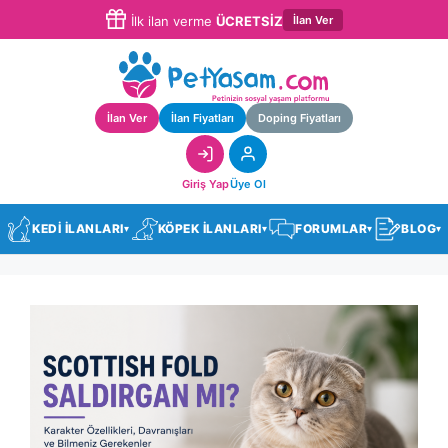
İlan Ver
İlk ilan verme
ÜCRETSİZ
İlan Ver
İlan Fiyatları
Doping Fiyatları
Giriş Yap
Üye Ol
KEDİ İLANLARI
KÖPEK İLANLARI
FORUMLAR
BLOG
▾
▾
▾
▾