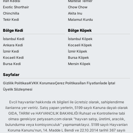
İran Kedisi
Maltese Terrier
Exotic Shorthair
Chow Chow
Chinchilla
Akita Inu
Tekir Kedi
Malamut Kurdu
Bölge Kedi
Bölge Köpek
İstanbul Kedi
İstanbul Köpek
Ankara Kedi
Kocaeli Köpek
İzmir Kedi
İzmir Köpek
Kocaeli Kedi
Bursa Köpek
Bursa Kedi
Mersin Köpek
Sayfalar
Gizlilik Politikası
KVKK Koruması
Çerez Politikası
İlan Fiyatları
İade İptal
Üyelik Sözleşmesi
Evcil hayvanlar hakkında ırk bilgileri ile ücretsiz olarak, sahiplendirme
ilanlarına yer veririz. Satış yapan yerlerin, 5199 sayılı Kanuna dayalı olarak
GIDA, TARIM ve HAYVANCILIK BAKANLIĞI Ruhsat ve Kontrollerine tabi
olması gerekiyor. petyasam.com olarak "hayvan satışı, üretimi, aracılık,
bulundurma veya komisyonculuk" yapmamaktayız. 5199 sayılı Hayvanları
Koruma Kanunu'nun, 14. Madde L Bendi ve 22.10.2014 tarihli 367 sayılı