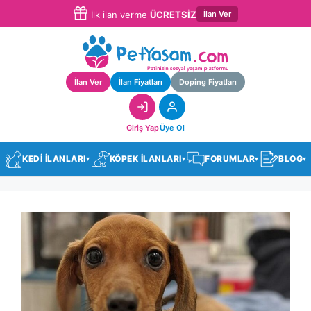
İlan Ver
İlk ilan verme
ÜCRETSİZ
İlan Ver
İlan Fiyatları
Doping Fiyatları
Giriş Yap
Üye Ol
KEDİ İLANLARI
KÖPEK İLANLARI
FORUMLAR
BLOG
▾
▾
▾
▾