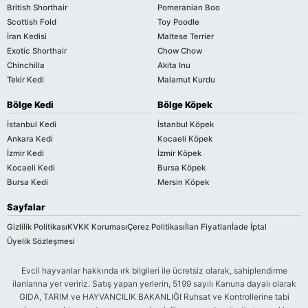
British Shorthair
Pomeranian Boo
Scottish Fold
Toy Poodle
İran Kedisi
Maltese Terrier
Exotic Shorthair
Chow Chow
Chinchilla
Akita Inu
Tekir Kedi
Malamut Kurdu
Bölge Kedi
Bölge Köpek
İstanbul Kedi
İstanbul Köpek
Ankara Kedi
Kocaeli Köpek
İzmir Kedi
İzmir Köpek
Kocaeli Kedi
Bursa Köpek
Bursa Kedi
Mersin Köpek
Sayfalar
Gizlilik Politikası
KVKK Koruması
Çerez Politikası
İlan Fiyatları
İade İptal
Üyelik Sözleşmesi
Evcil hayvanlar hakkında ırk bilgileri ile ücretsiz olarak, sahiplendirme
ilanlarına yer veririz. Satış yapan yerlerin, 5199 sayılı Kanuna dayalı olarak
GIDA, TARIM ve HAYVANCILIK BAKANLIĞI Ruhsat ve Kontrollerine tabi