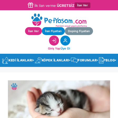
İlan Ver
İlk ilan verme
ÜCRETSİZ
İlan Ver
İlan Fiyatları
Doping Fiyatları
Giriş Yap
Üye Ol
KEDİ İLANLARI
KÖPEK İLANLARI
FORUMLAR
BLOG
▾
▾
▾
▾