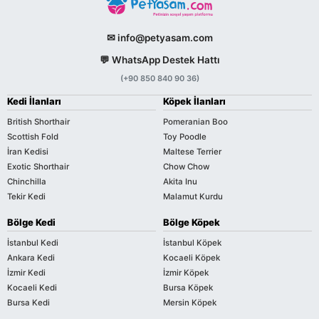
✉ info@petyasam.com
💬 WhatsApp Destek Hattı
(+90 850 840 90 36)
Kedi İlanları
Köpek İlanları
British Shorthair
Pomeranian Boo
Scottish Fold
Toy Poodle
İran Kedisi
Maltese Terrier
Exotic Shorthair
Chow Chow
Chinchilla
Akita Inu
Tekir Kedi
Malamut Kurdu
Bölge Kedi
Bölge Köpek
İstanbul Kedi
İstanbul Köpek
Ankara Kedi
Kocaeli Köpek
İzmir Kedi
İzmir Köpek
Kocaeli Kedi
Bursa Köpek
Bursa Kedi
Mersin Köpek