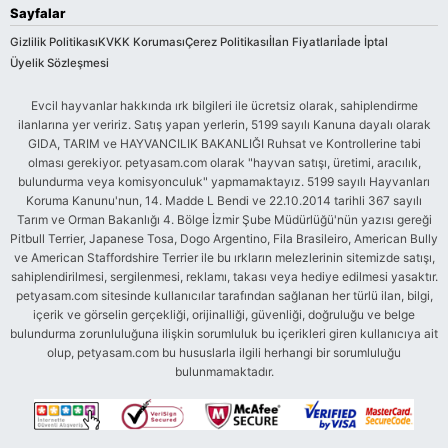
Sayfalar
Gizlilik Politikası
KVKK Koruması
Çerez Politikası
İlan Fiyatları
İade İptal
Üyelik Sözleşmesi
Evcil hayvanlar hakkında ırk bilgileri ile ücretsiz olarak, sahiplendirme
ilanlarına yer veririz. Satış yapan yerlerin, 5199 sayılı Kanuna dayalı olarak
GIDA, TARIM ve HAYVANCILIK BAKANLIĞI Ruhsat ve Kontrollerine tabi
olması gerekiyor. petyasam.com olarak "hayvan satışı, üretimi, aracılık,
bulundurma veya komisyonculuk" yapmamaktayız. 5199 sayılı Hayvanları
Koruma Kanunu'nun, 14. Madde L Bendi ve 22.10.2014 tarihli 367 sayılı
Tarım ve Orman Bakanlığı 4. Bölge İzmir Şube Müdürlüğü'nün yazısı gereği
Pitbull Terrier, Japanese Tosa, Dogo Argentino, Fila Brasileiro, American Bully
ve American Staffordshire Terrier ile bu ırkların melezlerinin sitemizde satışı,
sahiplendirilmesi, sergilenmesi, reklamı, takası veya hediye edilmesi yasaktır.
petyasam.com sitesinde kullanıcılar tarafından sağlanan her türlü ilan, bilgi,
içerik ve görselin gerçekliği, orijinalliği, güvenliği, doğruluğu ve belge
bulundurma zorunluluğuna ilişkin sorumluluk bu içerikleri giren kullanıcıya ait
olup, petyasam.com bu hususlarla ilgili herhangi bir sorumluluğu
bulunmamaktadır.