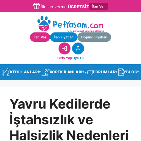
İlan Ver
İlk ilan verme
ÜCRETSİZ
İlan Ver
İlan Fiyatları
Doping Fiyatları
Giriş Yap
Üye Ol
KEDİ İLANLARI
KÖPEK İLANLARI
FORUMLAR
BLOG
▾
▾
▾
▾
Yavru Kedilerde
İştahsızlık ve
Halsizlik Nedenleri