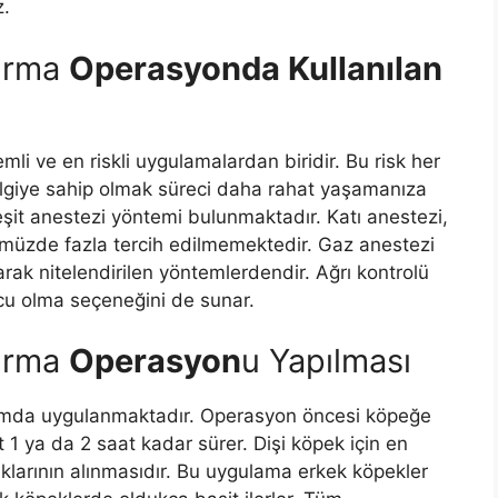
z.
tırma
Operasyonda Kullanılan
li ve en riskli uygulamalardan biridir. Bu risk her
 bilgiye sahip olmak süreci daha rahat yaşamanıza
eşit anestezi yöntemi bulunmaktadır. Katı anestezi,
ümüzde fazla tercih edilmemektedir. Gaz anestezi
arak nitelendirilen yöntemlerdendir. Ağrı kontrolü
cu olma seçeneğini de sunar.
tırma
Operasyon
u Yapılması
tamda uygulanmaktadır. Operasyon öncesi köpeğe
t 1 ya da 2 saat kadar sürer. Dişi köpek için en
ıklarının alınmasıdır. Bu uygulama erkek köpekler