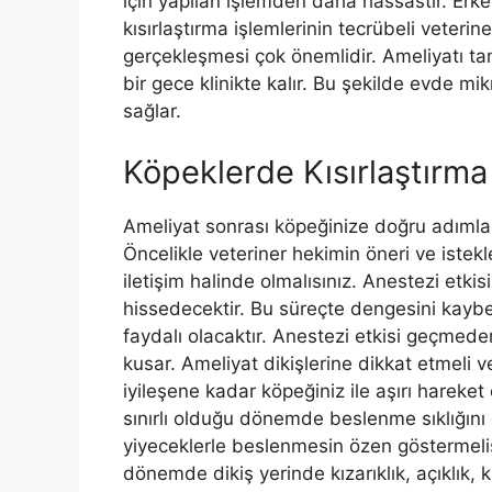
için yapılan işlemden daha hassastır. Erke
kısırlaştırma işlemlerinin tecrübeli veteri
gerçekleşmesi çok önemlidir. Ameliyatı ta
bir gece klinikte kalır. Bu şekilde evde 
sağlar.
Köpeklerde Kısırlaştırm
Ameliyat sonrası köpeğinize doğru adımlar
Öncelikle veteriner hekimin öneri ve istekl
iletişim halinde olmalısınız. Anestezi etk
hissedecektir. Bu süreçte dengesini kaybede
faydalı olacaktır. Anestezi etkisi geçmed
kusar. Ameliyat dikişlerine dikkat etmeli v
iyileşene kadar köpeğiniz ile aşırı hareke
sınırlı olduğu dönemde beslenme sıklığını 
yiyeceklerle beslenmesin özen göstermelisi
dönemde dikiş yerinde kızarıklık, açıklık, k