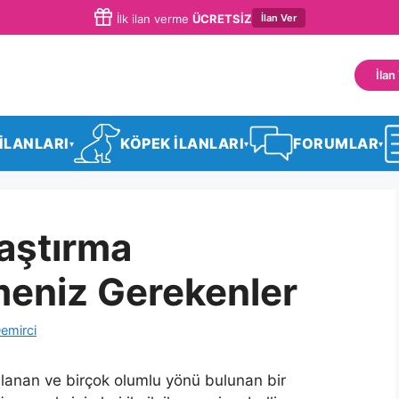
İlan Ver
İlk ilan verme
ÜCRETSİZ
İlan
 İLANLARI
KÖPEK İLANLARI
FORUMLAR
▾
▾
▾
laştırma
eniz Gerekenler
emirci
lanan ve birçok olumlu yönü bulunan bir