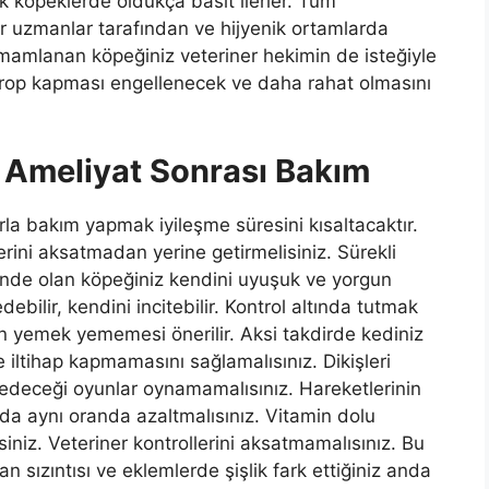
k köpeklerde oldukça basit ilerler. Tüm
ner uzmanlar tarafından ve hijyenik ortamlarda
mamlanan köpeğiniz veteriner hekimin de isteğiyle
mikrop kapması engellenecek ve daha rahat olmasını
a
Ameliyat Sonrası Bakım
la bakım yapmak iyileşme süresini kısaltacaktır.
erini aksatmadan yerine getirmelisiniz. Sürekli
isinde olan köpeğiniz kendini uyuşuk ve yorgun
bilir, kendini incitebilir. Kontrol altında tutmak
en yemek yememesi önerilir. Aksi takdirde kediniz
e iltihap kapmamasını sağlamalısınız. Dikişleri
t edeceği oyunlar oynamamalısınız. Hareketlerinin
da aynı oranda azaltmalısınız. Vitamin dolu
niz. Veteriner kontrollerini aksatmamalısınız. Bu
an sızıntısı ve eklemlerde şişlik fark ettiğiniz anda