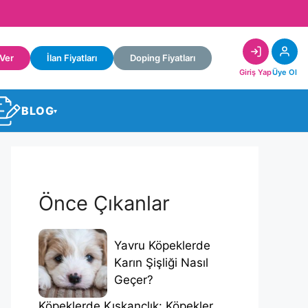
 Ver
İlan Fiyatları
Doping Fiyatları
Giriş Yap
Üye Ol
BLOG
▾
Önce Çıkanlar
Yavru Köpeklerde
Karın Şişliği Nasıl
Geçer?
Köpeklerde Kıskançlık: Köpekler