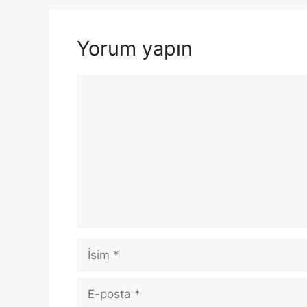
Yorum yapın
Yorum
İsim
E-
posta