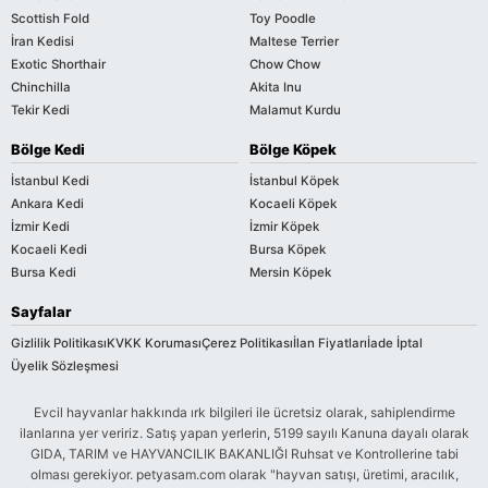
Scottish Fold
Toy Poodle
İran Kedisi
Maltese Terrier
Exotic Shorthair
Chow Chow
Chinchilla
Akita Inu
Tekir Kedi
Malamut Kurdu
Bölge Kedi
Bölge Köpek
İstanbul Kedi
İstanbul Köpek
Ankara Kedi
Kocaeli Köpek
İzmir Kedi
İzmir Köpek
Kocaeli Kedi
Bursa Köpek
Bursa Kedi
Mersin Köpek
Sayfalar
Gizlilik Politikası
KVKK Koruması
Çerez Politikası
İlan Fiyatları
İade İptal
Üyelik Sözleşmesi
Evcil hayvanlar hakkında ırk bilgileri ile ücretsiz olarak, sahiplendirme
ilanlarına yer veririz. Satış yapan yerlerin, 5199 sayılı Kanuna dayalı olarak
GIDA, TARIM ve HAYVANCILIK BAKANLIĞI Ruhsat ve Kontrollerine tabi
olması gerekiyor. petyasam.com olarak "hayvan satışı, üretimi, aracılık,