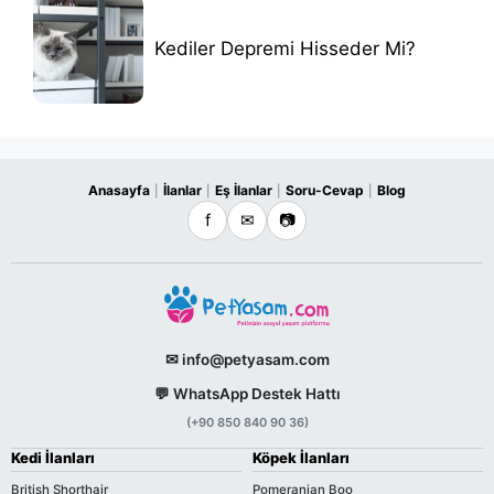
Kediler Depremi Hisseder Mi?
Anasayfa
İlanlar
Eş İlanlar
Soru-Cevap
Blog
|
|
|
|
f
✉
📷
✉ info@petyasam.com
💬 WhatsApp Destek Hattı
(+90 850 840 90 36)
Kedi İlanları
Köpek İlanları
British Shorthair
Pomeranian Boo