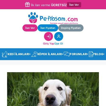
İlan Ver
İlk ilan verme
ÜCRETSİZ
İlan Ver
İlan Fiyatları
Doping Fiyatları
Giriş Yap
Üye Ol
KEDİ İLANLARI
KÖPEK İLANLARI
FORUMLAR
BLOG
▾
▾
▾
▾