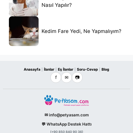
Nasıl Yapılır?
Kedim Fare Yedi, Ne Yapmalıyım?
Anasayfa
İlanlar
Eş İlanlar
Soru-Cevap
Blog
|
|
|
|
f
✉
📷
✉ info@petyasam.com
💬 WhatsApp Destek Hattı
(+90 850 840 90 36)