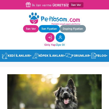
İlan Ver
İlk ilan verme
ÜCRETSİZ
İlan Ver
İlan Fiyatları
Doping Fiyatları
Giriş Yap
Üye Ol
KEDİ İLANLARI
KÖPEK İLANLARI
FORUMLAR
BLOG
▾
▾
▾
▾