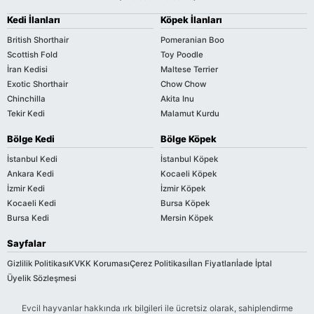
Kedi İlanları
Köpek İlanları
British Shorthair
Pomeranian Boo
Scottish Fold
Toy Poodle
İran Kedisi
Maltese Terrier
Exotic Shorthair
Chow Chow
Chinchilla
Akita Inu
Tekir Kedi
Malamut Kurdu
Bölge Kedi
Bölge Köpek
İstanbul Kedi
İstanbul Köpek
Ankara Kedi
Kocaeli Köpek
İzmir Kedi
İzmir Köpek
Kocaeli Kedi
Bursa Köpek
Bursa Kedi
Mersin Köpek
Sayfalar
Gizlilik Politikası
KVKK Koruması
Çerez Politikası
İlan Fiyatları
İade İptal
Üyelik Sözleşmesi
Evcil hayvanlar hakkında ırk bilgileri ile ücretsiz olarak, sahiplendirme