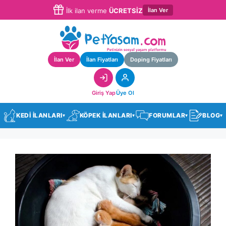
İlan Ver
İlk ilan verme
ÜCRETSİZ
İlan Ver
İlan Fiyatları
Doping Fiyatları
Giriş Yap
Üye Ol
KEDİ İLANLARI
KÖPEK İLANLARI
FORUMLAR
BLOG
▾
▾
▾
▾