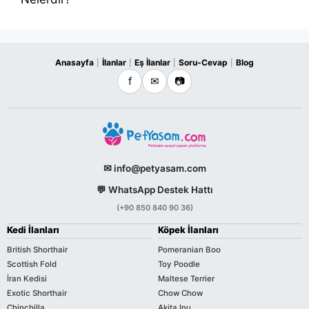
Anasayfa
İlanlar
Eş İlanlar
Soru-Cevap
Blog
|
|
|
|
f
✉
📷
✉ info@petyasam.com
💬 WhatsApp Destek Hattı
(+90 850 840 90 36)
Kedi İlanları
Köpek İlanları
British Shorthair
Pomeranian Boo
Scottish Fold
Toy Poodle
İran Kedisi
Maltese Terrier
Exotic Shorthair
Chow Chow
Chinchilla
Akita Inu