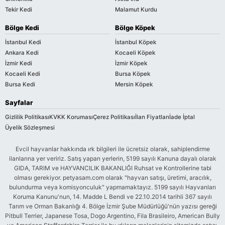
Tekir Kedi
Malamut Kurdu
Bölge Kedi
Bölge Köpek
İstanbul Kedi
İstanbul Köpek
Ankara Kedi
Kocaeli Köpek
İzmir Kedi
İzmir Köpek
Kocaeli Kedi
Bursa Köpek
Bursa Kedi
Mersin Köpek
Sayfalar
Gizlilik Politikası
KVKK Koruması
Çerez Politikası
İlan Fiyatları
İade İptal
Üyelik Sözleşmesi
Evcil hayvanlar hakkında ırk bilgileri ile ücretsiz olarak, sahiplendirme
ilanlarına yer veririz. Satış yapan yerlerin, 5199 sayılı Kanuna dayalı olarak
GIDA, TARIM ve HAYVANCILIK BAKANLIĞI Ruhsat ve Kontrollerine tabi
olması gerekiyor. petyasam.com olarak "hayvan satışı, üretimi, aracılık,
bulundurma veya komisyonculuk" yapmamaktayız. 5199 sayılı Hayvanları
Koruma Kanunu'nun, 14. Madde L Bendi ve 22.10.2014 tarihli 367 sayılı
Tarım ve Orman Bakanlığı 4. Bölge İzmir Şube Müdürlüğü'nün yazısı gereği
Pitbull Terrier, Japanese Tosa, Dogo Argentino, Fila Brasileiro, American Bully