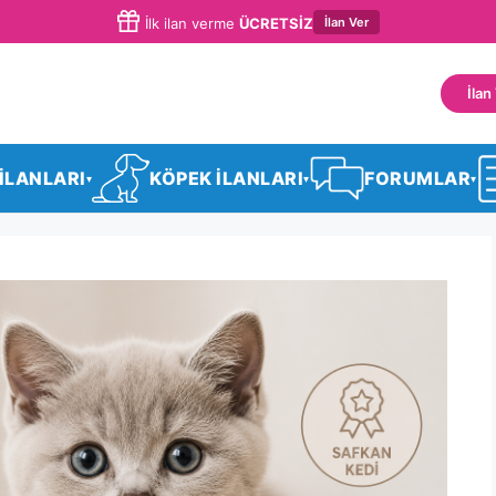
İlan Ver
İlk ilan verme
ÜCRETSİZ
İlan
 İLANLARI
KÖPEK İLANLARI
FORUMLAR
▾
▾
▾