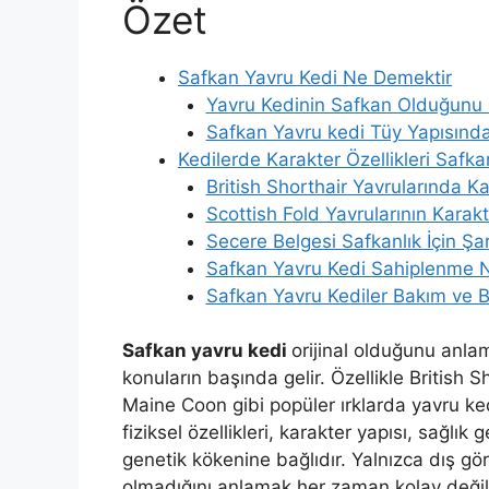
Özet
Safkan Yavru Kedi Ne Demektir
Yavru Kedinin Safkan Olduğunu 
Safkan Yavru kedi Tüy Yapısından
Kedilerde Karakter Özellikleri Safka
British Shorthair Yavrularında K
Scottish Fold Yavrularının Karakt
Secere Belgesi Safkanlık İçin Şa
Safkan Yavru Kedi Sahiplenme Na
Safkan Yavru Kediler Bakım ve B
Safkan yavru kedi
orijinal olduğunu anlam
konuların başında gelir. Özellikle British S
Maine Coon gibi popüler ırklarda yavru ke
fiziksel özellikleri, karakter yapısı, sağlı
genetik kökenine bağlıdır. Yalnızca dış g
olmadığını anlamak her zaman kolay değild