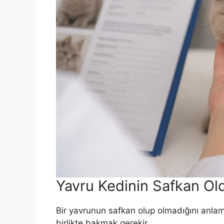
Yavru Kedinin Safkan Ol
Bir yavrunun safkan olup olmadığını anlamak 
birlikte bakmak gerekir.