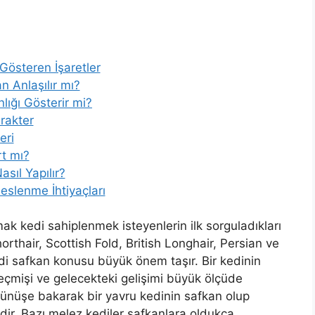
Gösteren İşaretler
 Anlaşılır mı?
nlığı Gösterir mi?
arakter
eri
rt mı?
sıl Yapılır?
eslenme İhtiyaçları
ak kedi sahiplenmek isteyenlerin ilk sorguladıkları
horthair, Scottish Fold, British Longhair, Persian ve
di safkan konusu büyük önem taşır. Bir kedinin
k geçmişi ve gelecekteki gelişimi büyük ölçüde
örünüşe bakarak bir yavru kedinin safkan olup
ir. Bazı melez kediler safkanlara oldukça