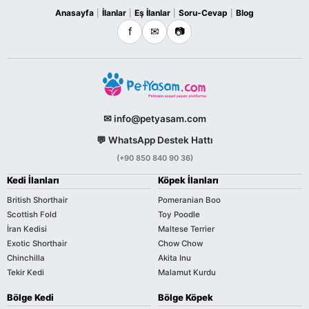
Anasayfa
İlanlar
Eş İlanlar
Soru-Cevap
Blog
|
|
|
|
f
✉
📷
✉ info@petyasam.com
💬 WhatsApp Destek Hattı
(+90 850 840 90 36)
Kedi İlanları
Köpek İlanları
British Shorthair
Pomeranian Boo
Scottish Fold
Toy Poodle
İran Kedisi
Maltese Terrier
Exotic Shorthair
Chow Chow
Chinchilla
Akita Inu
Tekir Kedi
Malamut Kurdu
Bölge Kedi
Bölge Köpek