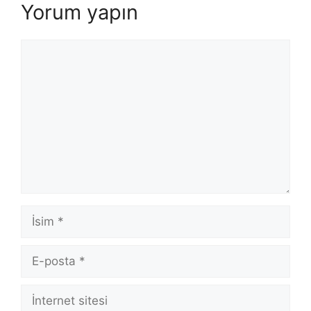
Yorum yapın
Yorum
İsim
E-
posta
İnternet
sitesi