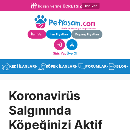
İlan Ver
İlk ilan verme
ÜCRETSİZ
İlan Ver
İlan Fiyatları
Doping Fiyatları
Giriş Yap
Üye Ol
KEDİ İLANLARI
KÖPEK İLANLARI
FORUMLAR
BLOG
▾
▾
▾
▾
Koronavirüs
Salgınında
Köpeğinizi Aktif