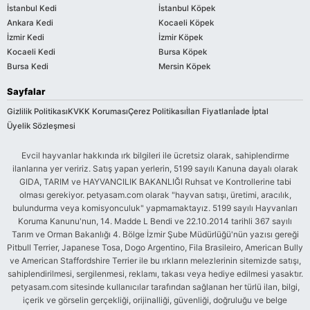
İstanbul Kedi
İstanbul Köpek
Ankara Kedi
Kocaeli Köpek
İzmir Kedi
İzmir Köpek
Kocaeli Kedi
Bursa Köpek
Bursa Kedi
Mersin Köpek
Sayfalar
Gizlilik Politikası
KVKK Koruması
Çerez Politikası
İlan Fiyatları
İade İptal
Üyelik Sözleşmesi
Evcil hayvanlar hakkında ırk bilgileri ile ücretsiz olarak, sahiplendirme
ilanlarına yer veririz. Satış yapan yerlerin, 5199 sayılı Kanuna dayalı olarak
GIDA, TARIM ve HAYVANCILIK BAKANLIĞI Ruhsat ve Kontrollerine tabi
olması gerekiyor. petyasam.com olarak "hayvan satışı, üretimi, aracılık,
bulundurma veya komisyonculuk" yapmamaktayız. 5199 sayılı Hayvanları
Koruma Kanunu'nun, 14. Madde L Bendi ve 22.10.2014 tarihli 367 sayılı
Tarım ve Orman Bakanlığı 4. Bölge İzmir Şube Müdürlüğü'nün yazısı gereği
Pitbull Terrier, Japanese Tosa, Dogo Argentino, Fila Brasileiro, American Bully
ve American Staffordshire Terrier ile bu ırkların melezlerinin sitemizde satışı,
sahiplendirilmesi, sergilenmesi, reklamı, takası veya hediye edilmesi yasaktır.
petyasam.com sitesinde kullanıcılar tarafından sağlanan her türlü ilan, bilgi,
içerik ve görselin gerçekliği, orijinalliği, güvenliği, doğruluğu ve belge