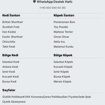
💬 WhatsApp Destek Hattı
(+90 850 840 90 36)
Kedi İlanları
Köpek İlanları
British Shorthair
Pomeranian Boo
Scottish Fold
Toy Poodle
İran Kedisi
Maltese Terrier
Exotic Shorthair
Chow Chow
Chinchilla
Akita Inu
Tekir Kedi
Malamut Kurdu
Bölge Kedi
Bölge Köpek
İstanbul Kedi
İstanbul Köpek
Ankara Kedi
Kocaeli Köpek
İzmir Kedi
İzmir Köpek
Kocaeli Kedi
Bursa Köpek
Bursa Kedi
Mersin Köpek
Sayfalar
Gizlilik Politikası
KVKK Koruması
Çerez Politikası
İlan Fiyatları
İade İptal
Üyelik Sözleşmesi