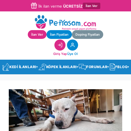
İlan Ver
İlk ilan verme
ÜCRETSİZ
İlan Ver
İlan Fiyatları
Doping Fiyatları
Giriş Yap
Üye Ol
KEDİ İLANLARI
KÖPEK İLANLARI
FORUMLAR
BLOG
▾
▾
▾
▾