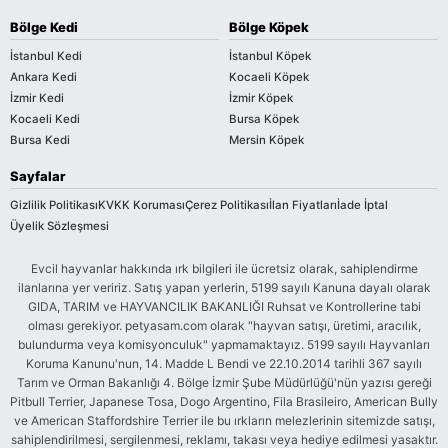
Bölge Kedi
Bölge Köpek
İstanbul Kedi
İstanbul Köpek
Ankara Kedi
Kocaeli Köpek
İzmir Kedi
İzmir Köpek
Kocaeli Kedi
Bursa Köpek
Bursa Kedi
Mersin Köpek
Sayfalar
Gizlilik Politikası
KVKK Koruması
Çerez Politikası
İlan Fiyatları
İade İptal
Üyelik Sözleşmesi
Evcil hayvanlar hakkında ırk bilgileri ile ücretsiz olarak, sahiplendirme
ilanlarına yer veririz. Satış yapan yerlerin, 5199 sayılı Kanuna dayalı olarak
GIDA, TARIM ve HAYVANCILIK BAKANLIĞI Ruhsat ve Kontrollerine tabi
olması gerekiyor. petyasam.com olarak "hayvan satışı, üretimi, aracılık,
bulundurma veya komisyonculuk" yapmamaktayız. 5199 sayılı Hayvanları
Koruma Kanunu'nun, 14. Madde L Bendi ve 22.10.2014 tarihli 367 sayılı
Tarım ve Orman Bakanlığı 4. Bölge İzmir Şube Müdürlüğü'nün yazısı gereği
Pitbull Terrier, Japanese Tosa, Dogo Argentino, Fila Brasileiro, American Bully
ve American Staffordshire Terrier ile bu ırkların melezlerinin sitemizde satışı,
sahiplendirilmesi, sergilenmesi, reklamı, takası veya hediye edilmesi yasaktır.