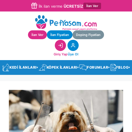
İlan Ver
İlk ilan verme
ÜCRETSİZ
İlan Ver
İlan Fiyatları
Doping Fiyatları
Giriş Yap
Üye Ol
KEDİ İLANLARI
KÖPEK İLANLARI
FORUMLAR
BLOG
▾
▾
▾
▾