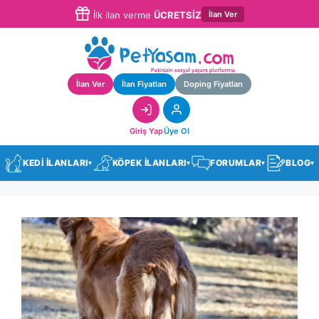
İlan Ver
İlk ilan verme
ÜCRETSİZ
İlan Ver
İlan Fiyatları
Doping Fiyatları
Giriş Yap
Üye Ol
KEDİ İLANLARI
KÖPEK İLANLARI
FORUMLAR
BLOG
▾
▾
▾
▾