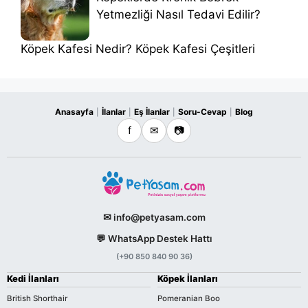
Yetmezliği Nasıl Tedavi Edilir?
Köpek Kafesi Nedir? Köpek Kafesi Çeşitleri
Anasayfa
İlanlar
Eş İlanlar
Soru-Cevap
Blog
|
|
|
|
f
✉
📷
✉ info@petyasam.com
💬 WhatsApp Destek Hattı
(+90 850 840 90 36)
Kedi İlanları
Köpek İlanları
British Shorthair
Pomeranian Boo