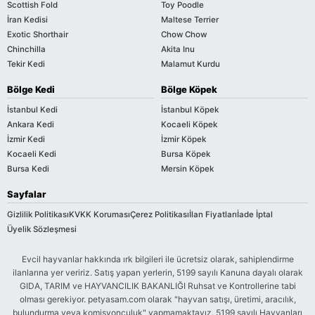
Scottish Fold
Toy Poodle
İran Kedisi
Maltese Terrier
Exotic Shorthair
Chow Chow
Chinchilla
Akita Inu
Tekir Kedi
Malamut Kurdu
Bölge Kedi
Bölge Köpek
İstanbul Kedi
İstanbul Köpek
Ankara Kedi
Kocaeli Köpek
İzmir Kedi
İzmir Köpek
Kocaeli Kedi
Bursa Köpek
Bursa Kedi
Mersin Köpek
Sayfalar
Gizlilik Politikası
KVKK Koruması
Çerez Politikası
İlan Fiyatları
İade İptal
Üyelik Sözleşmesi
Evcil hayvanlar hakkında ırk bilgileri ile ücretsiz olarak, sahiplendirme
ilanlarına yer veririz. Satış yapan yerlerin, 5199 sayılı Kanuna dayalı olarak
GIDA, TARIM ve HAYVANCILIK BAKANLIĞI Ruhsat ve Kontrollerine tabi
olması gerekiyor. petyasam.com olarak "hayvan satışı, üretimi, aracılık,
bulundurma veya komisyonculuk" yapmamaktayız. 5199 sayılı Hayvanları