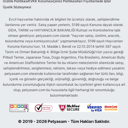
Gizlilik Politikası
KVKK Koruması
Çerez Politikası
İlan Fiyatları
İade İptal
Üyelik Sözleşmesi
Evcil hayvanlar hakkında ırk bilgileri ile ücretsiz olarak, sahiplendirme
ilanlarına yer veririz. Satış yapan yerlerin, 5199 sayılı Kanuna dayalı olarak
GIDA, TARIM ve HAYVANCILIK BAKANLIĞI Ruhsat ve Kontrollerine tabi
olması gerekiyor. petyasam.com olarak "hayvan satışı, üretimi, aracılık,
bulundurma veya komisyonculuk" yapmamaktayız. 5199 sayılı Hayvanları
Koruma Kanunu'nun, 14. Madde L Bendi ve 22.10.2014 tarihli 367 sayılı
Tarım ve Orman Bakanlığı 4. Bölge İzmir Şube Müdürlüğü'nün yazısı gereği
Pitbull Terrier, Japanese Tosa, Dogo Argentino, Fila Brasileiro, American Bully
ve American Staffordshire Terrier ile bu ırkların melezlerinin sitemizde satışı,
sahiplendirilmesi, sergilenmesi, reklamı, takası veya hediye edilmesi yasaktır.
petyasam.com sitesinde kullanıcılar tarafından sağlanan her türlü ilan, bilgi,
içerik ve görselin gerçekliği, orijinalliği, güvenliği, doğruluğu ve belge
bulundurma zorunluluğuna ilişkin sorumluluk bu içerikleri giren kullanıcıya ait
olup, petyasam.com bu hususlarla ilgili herhangi bir sorumluluğu
bulunmamaktadır.
© 2019 - 2026 Petyasam - Tüm Hakları Saklıdır.