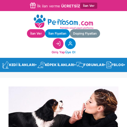
İlan Ver
İlk ilan verme
ÜCRETSİZ
İlan Ver
İlan Fiyatları
Doping Fiyatları
Giriş Yap
Üye Ol
KEDİ İLANLARI
KÖPEK İLANLARI
FORUMLAR
BLOG
▾
▾
▾
▾