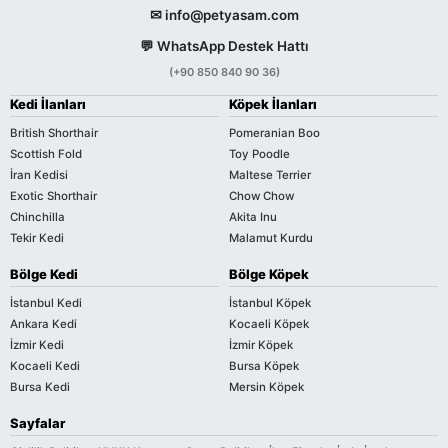
✉ info@petyasam.com
💬 WhatsApp Destek Hattı
(+90 850 840 90 36)
Kedi İlanları
Köpek İlanları
British Shorthair
Pomeranian Boo
Scottish Fold
Toy Poodle
İran Kedisi
Maltese Terrier
Exotic Shorthair
Chow Chow
Chinchilla
Akita Inu
Tekir Kedi
Malamut Kurdu
Bölge Kedi
Bölge Köpek
İstanbul Kedi
İstanbul Köpek
Ankara Kedi
Kocaeli Köpek
İzmir Kedi
İzmir Köpek
Kocaeli Kedi
Bursa Köpek
Bursa Kedi
Mersin Köpek
Sayfalar