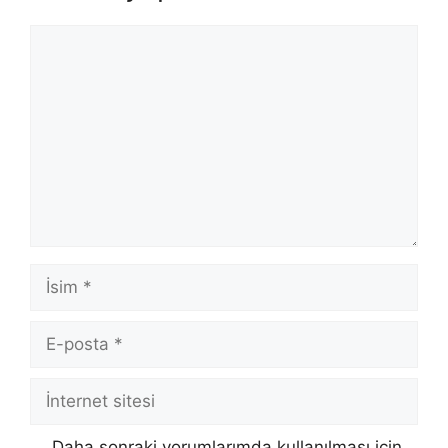
Yorum
İsim
E-
posta
İnternet
sitesi
Daha sonraki yorumlarımda kullanılması için