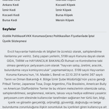
Ankara Kedi
Kocaeli Köpek
İzmir Kedi
İzmir Köpek
Kocaeli Kedi
Bursa Köpek
Bursa Kedi
Mersin Köpek
Sayfalar
Gizlilik Politikası
KVKK Koruması
Çerez Politikası
İlan Fiyatları
İade İptal
Üyelik Sözleşmesi
Evcil hayvanlar hakkında ırk bilgileri ile ücretsiz olarak, sahiplendirme
ilanlarına yer veririz. Satış yapan yerlerin, 5199 sayılı Kanuna dayalı olarak
GIDA, TARIM ve HAYVANCILIK BAKANLIĞI Ruhsat ve Kontrollerine tabi
olması gerekiyor. petyasam.com olarak "hayvan satışı, üretimi, aracılık,
bulundurma veya komisyonculuk" yapmamaktayız. 5199 sayılı Hayvanları
Koruma Kanunu'nun, 14. Madde L Bendi ve 22.10.2014 tarihli 367 sayılı
Tarım ve Orman Bakanlığı 4. Bölge İzmir Şube Müdürlüğü'nün yazısı gereği
Pitbull Terrier, Japanese Tosa, Dogo Argentino, Fila Brasileiro, American Bully
ve American Staffordshire Terrier ile bu ırkların melezlerinin sitemizde satışı,
sahiplendirilmesi, sergilenmesi, reklamı, takası veya hediye edilmesi yasaktır.
petyasam.com sitesinde kullanıcılar tarafından sağlanan her türlü ilan, bilgi,
içerik ve görselin gerçekliği, orijinalliği, güvenliği, doğruluğu ve belge
bulundurma zorunluluğuna ilişkin sorumluluk bu içerikleri giren kullanıcıya ait