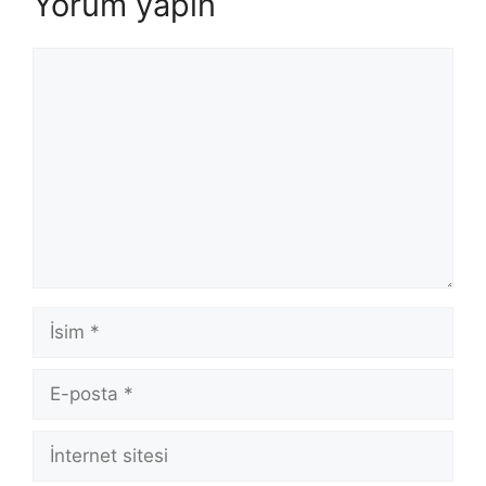
Yorum yapın
Yorum
İsim
E-
posta
İnternet
sitesi