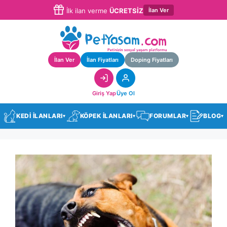
İlan Ver
İlk ilan verme
ÜCRETSİZ
İlan Ver
İlan Fiyatları
Doping Fiyatları
Giriş Yap
Üye Ol
KEDİ İLANLARI
KÖPEK İLANLARI
FORUMLAR
BLOG
▾
▾
▾
▾