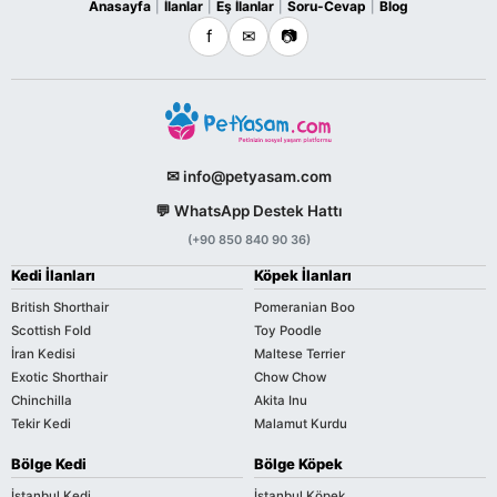
Anasayfa
İlanlar
Eş İlanlar
Soru-Cevap
Blog
|
|
|
|
f
✉
📷
✉ info@petyasam.com
💬 WhatsApp Destek Hattı
(+90 850 840 90 36)
Kedi İlanları
Köpek İlanları
British Shorthair
Pomeranian Boo
Scottish Fold
Toy Poodle
İran Kedisi
Maltese Terrier
Exotic Shorthair
Chow Chow
Chinchilla
Akita Inu
Tekir Kedi
Malamut Kurdu
Bölge Kedi
Bölge Köpek
İstanbul Kedi
İstanbul Köpek