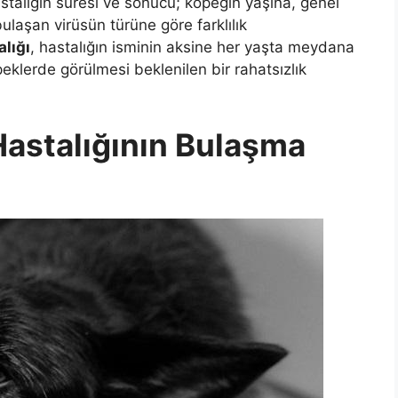
astalığın süresi ve sonucu; köpeğin yaşına, genel
ulaşan virüsün türüne göre farklılık
lığı
, hastalığın isminin aksine her yaşta meydana
eklerde görülmesi beklenilen bir rahatsızlık
Hastalığının Bulaşma