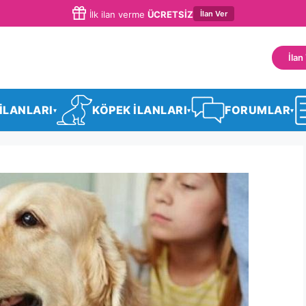
İlan Ver
İlk ilan verme
ÜCRETSİZ
İlan
 İLANLARI
KÖPEK İLANLARI
FORUMLAR
▾
▾
▾