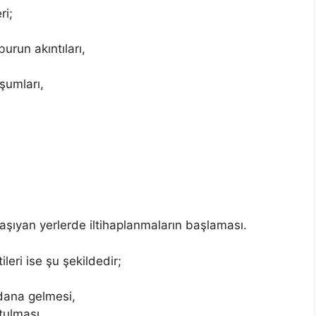
ri;
run akıntıları,
şumları,
taşıyan yerlerde iltihaplanmaların başlaması.
ileri ise şu şekildedir;
dana gelmesi,
tulması,