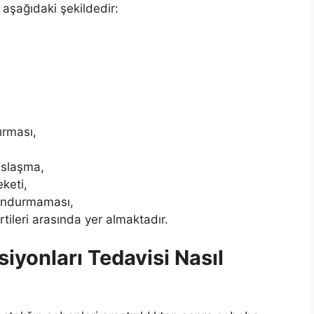
aşağıdaki şekildedir:
ırması,
aslaşma,
eketi,
kundurmaması,
tileri arasında yer almaktadır.
iyonları Tedavisi Nasıl