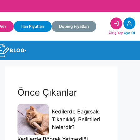
 Ver
İlan Fiyatları
Doping Fiyatları
Giriş Yap
Üye Ol
BLOG
▾
Önce Çıkanlar
Kedilerde Bağırsak
Tıkanıklığı Belirtileri
Nelerdir?
Kedilerde Böbrek Yetmezliği