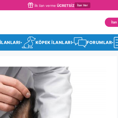
İlan Ver
İlk ilan verme
ÜCRETSİZ
İlan
 İLANLARI
KÖPEK İLANLARI
FORUMLAR
▾
▾
▾