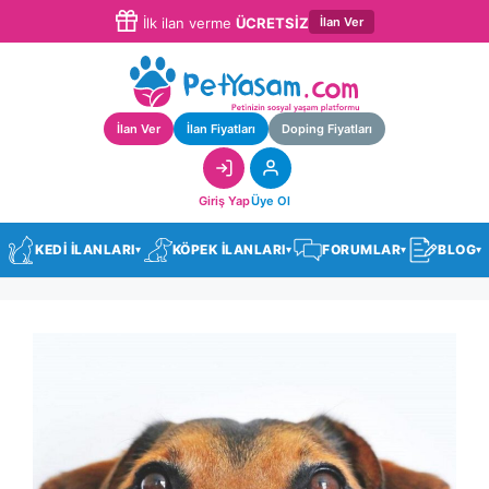
İlan Ver
İlk ilan verme
ÜCRETSİZ
İlan Ver
İlan Fiyatları
Doping Fiyatları
Giriş Yap
Üye Ol
KEDİ İLANLARI
KÖPEK İLANLARI
FORUMLAR
BLOG
▾
▾
▾
▾