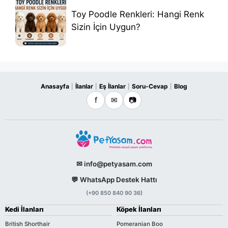
Toy Poodle Renkleri: Hangi Renk
Sizin İçin Uygun?
Anasayfa
İlanlar
Eş İlanlar
Soru-Cevap
Blog
|
|
|
|
f
✉
📷
✉ info@petyasam.com
💬 WhatsApp Destek Hattı
(+90 850 840 90 36)
Kedi İlanları
Köpek İlanları
British Shorthair
Pomeranian Boo