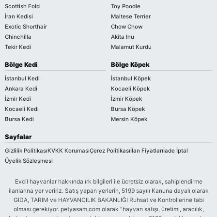
Scottish Fold
Toy Poodle
İran Kedisi
Maltese Terrier
Exotic Shorthair
Chow Chow
Chinchilla
Akita Inu
Tekir Kedi
Malamut Kurdu
Bölge Kedi
Bölge Köpek
İstanbul Kedi
İstanbul Köpek
Ankara Kedi
Kocaeli Köpek
İzmir Kedi
İzmir Köpek
Kocaeli Kedi
Bursa Köpek
Bursa Kedi
Mersin Köpek
Sayfalar
Gizlilik Politikası
KVKK Koruması
Çerez Politikası
İlan Fiyatları
İade İptal
Üyelik Sözleşmesi
Evcil hayvanlar hakkında ırk bilgileri ile ücretsiz olarak, sahiplendirme
ilanlarına yer veririz. Satış yapan yerlerin, 5199 sayılı Kanuna dayalı olarak
GIDA, TARIM ve HAYVANCILIK BAKANLIĞI Ruhsat ve Kontrollerine tabi
olması gerekiyor. petyasam.com olarak "hayvan satışı, üretimi, aracılık,