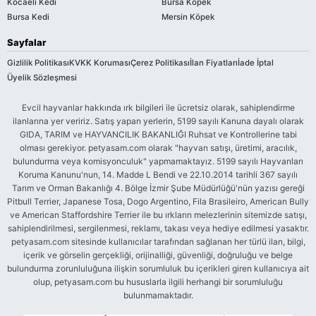
Kocaeli Kedi
Bursa Köpek
Bursa Kedi
Mersin Köpek
Sayfalar
Gizlilik Politikası
KVKK Koruması
Çerez Politikası
İlan Fiyatları
İade İptal
Üyelik Sözleşmesi
Evcil hayvanlar hakkında ırk bilgileri ile ücretsiz olarak, sahiplendirme
ilanlarına yer veririz. Satış yapan yerlerin, 5199 sayılı Kanuna dayalı olarak
GIDA, TARIM ve HAYVANCILIK BAKANLIĞI Ruhsat ve Kontrollerine tabi
olması gerekiyor. petyasam.com olarak "hayvan satışı, üretimi, aracılık,
bulundurma veya komisyonculuk" yapmamaktayız. 5199 sayılı Hayvanları
Koruma Kanunu'nun, 14. Madde L Bendi ve 22.10.2014 tarihli 367 sayılı
Tarım ve Orman Bakanlığı 4. Bölge İzmir Şube Müdürlüğü'nün yazısı gereği
Pitbull Terrier, Japanese Tosa, Dogo Argentino, Fila Brasileiro, American Bully
ve American Staffordshire Terrier ile bu ırkların melezlerinin sitemizde satışı,
sahiplendirilmesi, sergilenmesi, reklamı, takası veya hediye edilmesi yasaktır.
petyasam.com sitesinde kullanıcılar tarafından sağlanan her türlü ilan, bilgi,
içerik ve görselin gerçekliği, orijinalliği, güvenliği, doğruluğu ve belge
bulundurma zorunluluğuna ilişkin sorumluluk bu içerikleri giren kullanıcıya ait
olup, petyasam.com bu hususlarla ilgili herhangi bir sorumluluğu
bulunmamaktadır.