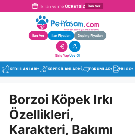
İlan Ver
İlk ilan verme
ÜCRETSİZ
İlan Ver
İlan Fiyatları
Doping Fiyatları
Giriş Yap
Üye Ol
KEDİ İLANLARI
KÖPEK İLANLARI
FORUMLAR
BLOG
▾
▾
▾
▾
Borzoi Köpek Irkı
Özellikleri,
Karakteri, Bakımı