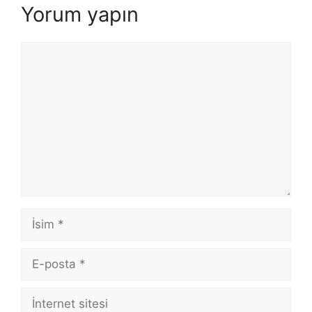
Yorum yapın
Yorum
İsim
E-
posta
İnternet