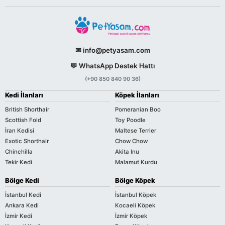
✉ info@petyasam.com
💬 WhatsApp Destek Hattı
(+90 850 840 90 36)
Kedi İlanları
Köpek İlanları
British Shorthair
Pomeranian Boo
Scottish Fold
Toy Poodle
İran Kedisi
Maltese Terrier
Exotic Shorthair
Chow Chow
Chinchilla
Akita Inu
Tekir Kedi
Malamut Kurdu
Bölge Kedi
Bölge Köpek
İstanbul Kedi
İstanbul Köpek
Ankara Kedi
Kocaeli Köpek
İzmir Kedi
İzmir Köpek