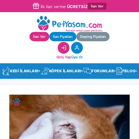
İlan Ver
İlk ilan verme
ÜCRETSİZ
İlan Ver
İlan Fiyatları
Doping Fiyatları
Giriş Yap
Üye Ol
KEDİ İLANLARI
KÖPEK İLANLARI
FORUMLAR
BLOG
▾
▾
▾
▾