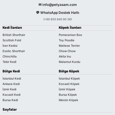
✉ info@petyasam.com
💬 WhatsApp Destek Hattı
(+90 850 840 90 36)
Kedi İlanları
Köpek İlanları
British Shorthair
Pomeranian Boo
Scottish Fold
Toy Poodle
İran Kedisi
Maltese Terrier
Exotic Shorthair
Chow Chow
Chinchilla
Akita Inu
Tekir Kedi
Malamut Kurdu
Bölge Kedi
Bölge Köpek
İstanbul Kedi
İstanbul Köpek
Ankara Kedi
Kocaeli Köpek
İzmir Kedi
İzmir Köpek
Kocaeli Kedi
Bursa Köpek
Bursa Kedi
Mersin Köpek
Sayfalar