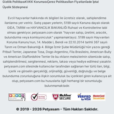
Gizlilik Politikası
KVKK Koruması
Çerez Politikası
İlan Fiyatları
İade İptal
Üyelik Sözleşmesi
Evcil hayvanlar hakkında ırk bilgileri ile ücretsiz olarak, sahiplendirme
ilanlarına yer veririz. Satış yapan yerlerin, 5199 sayılı Kanuna dayalı olarak
GIDA, TARIM ve HAYVANCILIK BAKANLIĞI Ruhsat ve Kontrollerine tabi
olması gerekiyor. petyasam.com olarak "hayvan satışı, üretimi, aracılık,
bulundurma veya komisyonculuk" yapmamaktayız. 5199 sayılı Hayvanları
Koruma Kanunu'nun, 14. Madde L Bendi ve 22.10.2014 tarihli 367 sayılı
Tarım ve Orman Bakanlığı 4. Bölge İzmir Şube Müdürlüğü'nün yazısı gereği
Pitbull Terrier, Japanese Tosa, Dogo Argentino, Fila Brasileiro, American Bully
ve American Staffordshire Terrier ile bu ırkların melezlerinin sitemizde satışı,
sahiplendirilmesi, sergilenmesi, reklamı, takası veya hediye edilmesi yasaktır.
petyasam.com sitesinde kullanıcılar tarafından sağlanan her türlü ilan, bilgi,
içerik ve görselin gerçekliği, orijinalliği, güvenliği, doğruluğu ve belge
bulundurma zorunluluğuna ilişkin sorumluluk bu içerikleri giren kullanıcıya ait
olup, petyasam.com bu hususlarla ilgili herhangi bir sorumluluğu
bulunmamaktadır.
© 2019 - 2026 Petyasam - Tüm Hakları Saklıdır.