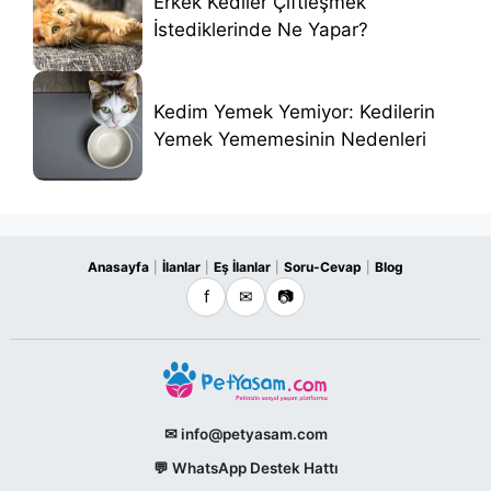
Erkek Kediler Çiftleşmek
İstediklerinde Ne Yapar?
Kedim Yemek Yemiyor: Kedilerin
Yemek Yememesinin Nedenleri
Anasayfa
İlanlar
Eş İlanlar
Soru-Cevap
Blog
|
|
|
|
f
✉
📷
✉ info@petyasam.com
💬 WhatsApp Destek Hattı