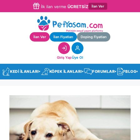
İlan Ver
İlk ilan verme
ÜCRETSİZ
İlan Ver
İlan Fiyatları
Doping Fiyatları
Giriş Yap
Üye Ol
KEDİ İLANLARI
KÖPEK İLANLARI
FORUMLAR
BLOG
▾
▾
▾
▾