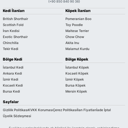
(+90 850 840 90 36)
Kedi İlanları
Köpek İlanları
British Shorthair
Pomeranian Boo
Scottish Fold
Toy Poodle
İran Kedisi
Maltese Terrier
Exotic Shorthair
Chow Chow
Chinchilla
Akita Inu
Tekir Kedi
Malamut Kurdu
Bölge Kedi
Bölge Köpek
İstanbul Kedi
İstanbul Köpek
Ankara Kedi
Kocaeli Köpek
İzmir Kedi
İzmir Köpek
Kocaeli Kedi
Bursa Köpek
Bursa Kedi
Mersin Köpek
Sayfalar
Gizlilik Politikası
KVKK Koruması
Çerez Politikası
İlan Fiyatları
İade İptal
Üyelik Sözleşmesi