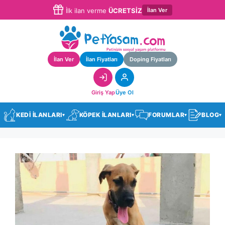
İlan Ver
İlk ilan verme
ÜCRETSİZ
İlan Ver
İlan Fiyatları
Doping Fiyatları
Giriş Yap
Üye Ol
KEDİ İLANLARI
KÖPEK İLANLARI
FORUMLAR
BLOG
▾
▾
▾
▾