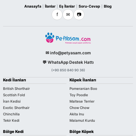
Anasayfa
İlanlar
Eş İlanlar
Soru-Cevap
Blog
|
|
|
|
f
✉
📷
✉ info@petyasam.com
💬 WhatsApp Destek Hattı
(+90 850 840 90 36)
Kedi İlanları
Köpek İlanları
British Shorthair
Pomeranian Boo
Scottish Fold
Toy Poodle
İran Kedisi
Maltese Terrier
Exotic Shorthair
Chow Chow
Chinchilla
Akita Inu
Tekir Kedi
Malamut Kurdu
Bölge Kedi
Bölge Köpek