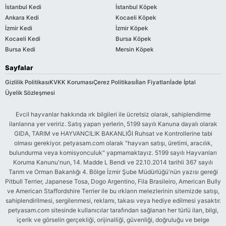
İstanbul Kedi
İstanbul Köpek
Ankara Kedi
Kocaeli Köpek
İzmir Kedi
İzmir Köpek
Kocaeli Kedi
Bursa Köpek
Bursa Kedi
Mersin Köpek
Sayfalar
Gizlilik Politikası
KVKK Koruması
Çerez Politikası
İlan Fiyatları
İade İptal
Üyelik Sözleşmesi
Evcil hayvanlar hakkında ırk bilgileri ile ücretsiz olarak, sahiplendirme
ilanlarına yer veririz. Satış yapan yerlerin, 5199 sayılı Kanuna dayalı olarak
GIDA, TARIM ve HAYVANCILIK BAKANLIĞI Ruhsat ve Kontrollerine tabi
olması gerekiyor. petyasam.com olarak "hayvan satışı, üretimi, aracılık,
bulundurma veya komisyonculuk" yapmamaktayız. 5199 sayılı Hayvanları
Koruma Kanunu'nun, 14. Madde L Bendi ve 22.10.2014 tarihli 367 sayılı
Tarım ve Orman Bakanlığı 4. Bölge İzmir Şube Müdürlüğü'nün yazısı gereği
Pitbull Terrier, Japanese Tosa, Dogo Argentino, Fila Brasileiro, American Bully
ve American Staffordshire Terrier ile bu ırkların melezlerinin sitemizde satışı,
sahiplendirilmesi, sergilenmesi, reklamı, takası veya hediye edilmesi yasaktır.
petyasam.com sitesinde kullanıcılar tarafından sağlanan her türlü ilan, bilgi,
içerik ve görselin gerçekliği, orijinalliği, güvenliği, doğruluğu ve belge