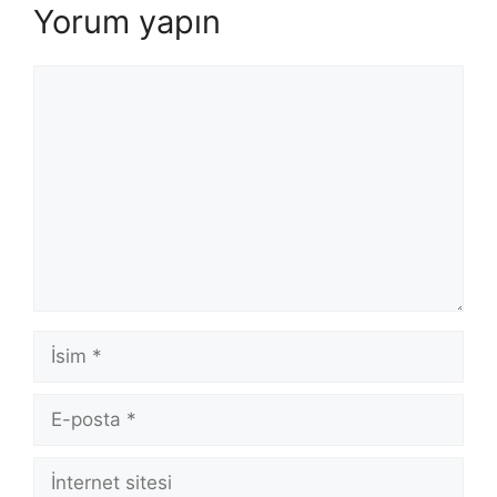
Yorum yapın
Yorum
İsim
E-
posta
İnternet