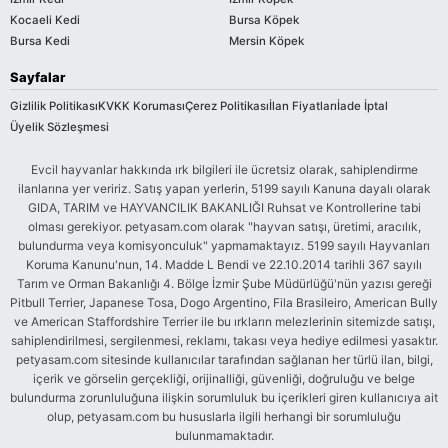
Kocaeli Kedi
Bursa Köpek
Bursa Kedi
Mersin Köpek
Sayfalar
Gizlilik Politikası
KVKK Koruması
Çerez Politikası
İlan Fiyatları
İade İptal
Üyelik Sözleşmesi
Evcil hayvanlar hakkında ırk bilgileri ile ücretsiz olarak, sahiplendirme
ilanlarına yer veririz. Satış yapan yerlerin, 5199 sayılı Kanuna dayalı olarak
GIDA, TARIM ve HAYVANCILIK BAKANLIĞI Ruhsat ve Kontrollerine tabi
olması gerekiyor. petyasam.com olarak "hayvan satışı, üretimi, aracılık,
bulundurma veya komisyonculuk" yapmamaktayız. 5199 sayılı Hayvanları
Koruma Kanunu'nun, 14. Madde L Bendi ve 22.10.2014 tarihli 367 sayılı
Tarım ve Orman Bakanlığı 4. Bölge İzmir Şube Müdürlüğü'nün yazısı gereği
Pitbull Terrier, Japanese Tosa, Dogo Argentino, Fila Brasileiro, American Bully
ve American Staffordshire Terrier ile bu ırkların melezlerinin sitemizde satışı,
sahiplendirilmesi, sergilenmesi, reklamı, takası veya hediye edilmesi yasaktır.
petyasam.com sitesinde kullanıcılar tarafından sağlanan her türlü ilan, bilgi,
içerik ve görselin gerçekliği, orijinalliği, güvenliği, doğruluğu ve belge
bulundurma zorunluluğuna ilişkin sorumluluk bu içerikleri giren kullanıcıya ait
olup, petyasam.com bu hususlarla ilgili herhangi bir sorumluluğu
bulunmamaktadır.