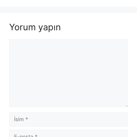
Yorum yapın
Yorum
İsim
E-