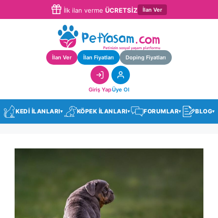
İlan Ver
İlk ilan verme
ÜCRETSİZ
İlan Ver
İlan Fiyatları
Doping Fiyatları
Giriş Yap
Üye Ol
KEDİ İLANLARI
KÖPEK İLANLARI
FORUMLAR
BLOG
▾
▾
▾
▾