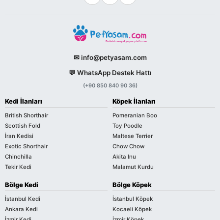
✉ info@petyasam.com
💬 WhatsApp Destek Hattı
(+90 850 840 90 36)
Kedi İlanları
Köpek İlanları
British Shorthair
Pomeranian Boo
Scottish Fold
Toy Poodle
İran Kedisi
Maltese Terrier
Exotic Shorthair
Chow Chow
Chinchilla
Akita Inu
Tekir Kedi
Malamut Kurdu
Bölge Kedi
Bölge Köpek
İstanbul Kedi
İstanbul Köpek
Ankara Kedi
Kocaeli Köpek
İzmir Kedi
İzmir Köpek