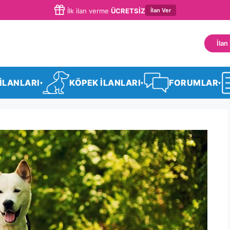
İlan Ver
İlk ilan verme
ÜCRETSİZ
İlan
 İLANLARI
KÖPEK İLANLARI
FORUMLAR
▾
▾
▾