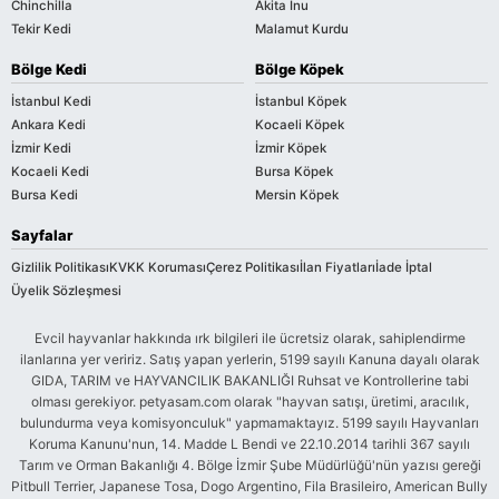
Chinchilla
Akita Inu
Tekir Kedi
Malamut Kurdu
Bölge Kedi
Bölge Köpek
İstanbul Kedi
İstanbul Köpek
Ankara Kedi
Kocaeli Köpek
İzmir Kedi
İzmir Köpek
Kocaeli Kedi
Bursa Köpek
Bursa Kedi
Mersin Köpek
Sayfalar
Gizlilik Politikası
KVKK Koruması
Çerez Politikası
İlan Fiyatları
İade İptal
Üyelik Sözleşmesi
Evcil hayvanlar hakkında ırk bilgileri ile ücretsiz olarak, sahiplendirme
ilanlarına yer veririz. Satış yapan yerlerin, 5199 sayılı Kanuna dayalı olarak
GIDA, TARIM ve HAYVANCILIK BAKANLIĞI Ruhsat ve Kontrollerine tabi
olması gerekiyor. petyasam.com olarak "hayvan satışı, üretimi, aracılık,
bulundurma veya komisyonculuk" yapmamaktayız. 5199 sayılı Hayvanları
Koruma Kanunu'nun, 14. Madde L Bendi ve 22.10.2014 tarihli 367 sayılı
Tarım ve Orman Bakanlığı 4. Bölge İzmir Şube Müdürlüğü'nün yazısı gereği
Pitbull Terrier, Japanese Tosa, Dogo Argentino, Fila Brasileiro, American Bully