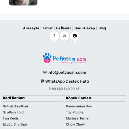
Anasayfa
İlanlar
Eş İlanlar
Soru-Cevap
Blog
|
|
|
|
f
✉
📷
✉ info@petyasam.com
💬 WhatsApp Destek Hattı
(+90 850 840 90 36)
Kedi İlanları
Köpek İlanları
British Shorthair
Pomeranian Boo
Scottish Fold
Toy Poodle
İran Kedisi
Maltese Terrier
Exotic Shorthair
Chow Chow