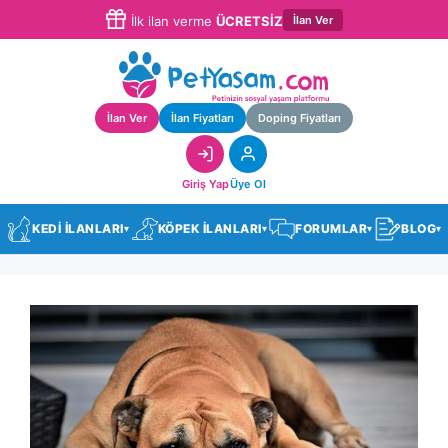
İlan Ver
İlk ilan verme
ÜCRETSİZ
İlan Ver
İlan Fiyatları
Doping Fiyatları
Giriş Yap
Üye Ol
KEDİ İLANLARI
KÖPEK İLANLARI
FORUMLAR
BLOG
▾
▾
▾
▾