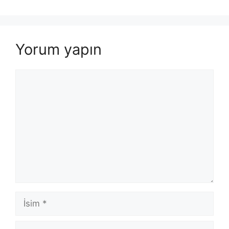
Yorum yapın
Yorum
İsim
E-