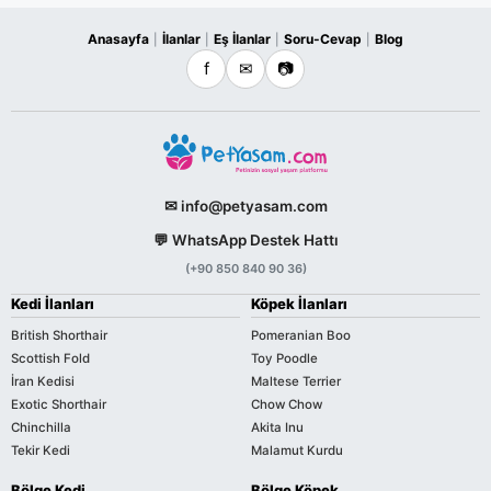
Anasayfa
İlanlar
Eş İlanlar
Soru-Cevap
Blog
|
|
|
|
f
✉
📷
✉ info@petyasam.com
💬 WhatsApp Destek Hattı
(+90 850 840 90 36)
Kedi İlanları
Köpek İlanları
British Shorthair
Pomeranian Boo
Scottish Fold
Toy Poodle
İran Kedisi
Maltese Terrier
Exotic Shorthair
Chow Chow
Chinchilla
Akita Inu
Tekir Kedi
Malamut Kurdu
Bölge Kedi
Bölge Köpek