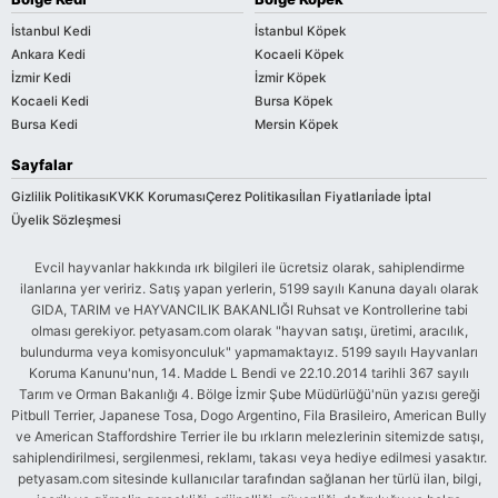
İstanbul Kedi
İstanbul Köpek
Ankara Kedi
Kocaeli Köpek
İzmir Kedi
İzmir Köpek
Kocaeli Kedi
Bursa Köpek
Bursa Kedi
Mersin Köpek
Sayfalar
Gizlilik Politikası
KVKK Koruması
Çerez Politikası
İlan Fiyatları
İade İptal
Üyelik Sözleşmesi
Evcil hayvanlar hakkında ırk bilgileri ile ücretsiz olarak, sahiplendirme
ilanlarına yer veririz. Satış yapan yerlerin, 5199 sayılı Kanuna dayalı olarak
GIDA, TARIM ve HAYVANCILIK BAKANLIĞI Ruhsat ve Kontrollerine tabi
olması gerekiyor. petyasam.com olarak "hayvan satışı, üretimi, aracılık,
bulundurma veya komisyonculuk" yapmamaktayız. 5199 sayılı Hayvanları
Koruma Kanunu'nun, 14. Madde L Bendi ve 22.10.2014 tarihli 367 sayılı
Tarım ve Orman Bakanlığı 4. Bölge İzmir Şube Müdürlüğü'nün yazısı gereği
Pitbull Terrier, Japanese Tosa, Dogo Argentino, Fila Brasileiro, American Bully
ve American Staffordshire Terrier ile bu ırkların melezlerinin sitemizde satışı,
sahiplendirilmesi, sergilenmesi, reklamı, takası veya hediye edilmesi yasaktır.
petyasam.com sitesinde kullanıcılar tarafından sağlanan her türlü ilan, bilgi,