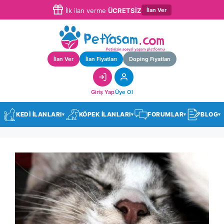
İlan Ver
İlk ilan verme
ÜCRETSİZ
İlan Ver
İlan Fiyatları
Doping Fiyatları
Giriş Yap
Üye Ol
KEDİ İLANLARI
KÖPEK İLANLARI
FORUMLAR
BLOG
▾
▾
▾
▾