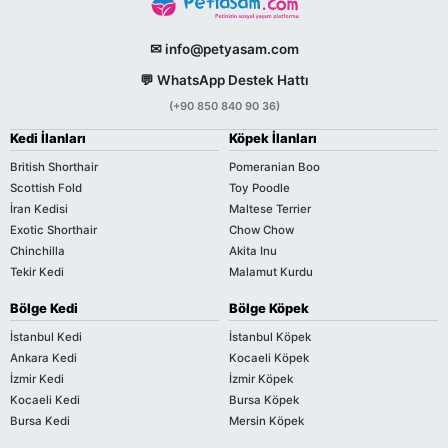
✉ info@petyasam.com
💬 WhatsApp Destek Hattı
(+90 850 840 90 36)
Kedi İlanları
Köpek İlanları
British Shorthair
Pomeranian Boo
Scottish Fold
Toy Poodle
İran Kedisi
Maltese Terrier
Exotic Shorthair
Chow Chow
Chinchilla
Akita Inu
Tekir Kedi
Malamut Kurdu
Bölge Kedi
Bölge Köpek
İstanbul Kedi
İstanbul Köpek
Ankara Kedi
Kocaeli Köpek
İzmir Kedi
İzmir Köpek
Kocaeli Kedi
Bursa Köpek
Bursa Kedi
Mersin Köpek