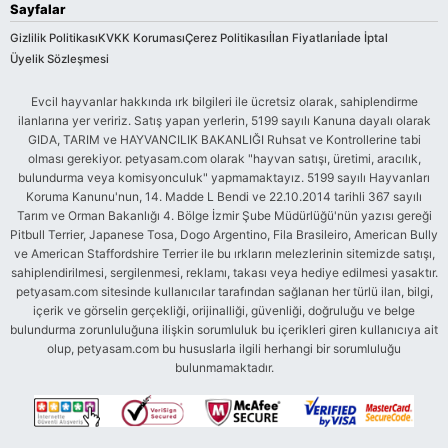
Sayfalar
Gizlilik Politikası
KVKK Koruması
Çerez Politikası
İlan Fiyatları
İade İptal
Üyelik Sözleşmesi
Evcil hayvanlar hakkında ırk bilgileri ile ücretsiz olarak, sahiplendirme
ilanlarına yer veririz. Satış yapan yerlerin, 5199 sayılı Kanuna dayalı olarak
GIDA, TARIM ve HAYVANCILIK BAKANLIĞI Ruhsat ve Kontrollerine tabi
olması gerekiyor. petyasam.com olarak "hayvan satışı, üretimi, aracılık,
bulundurma veya komisyonculuk" yapmamaktayız. 5199 sayılı Hayvanları
Koruma Kanunu'nun, 14. Madde L Bendi ve 22.10.2014 tarihli 367 sayılı
Tarım ve Orman Bakanlığı 4. Bölge İzmir Şube Müdürlüğü'nün yazısı gereği
Pitbull Terrier, Japanese Tosa, Dogo Argentino, Fila Brasileiro, American Bully
ve American Staffordshire Terrier ile bu ırkların melezlerinin sitemizde satışı,
sahiplendirilmesi, sergilenmesi, reklamı, takası veya hediye edilmesi yasaktır.
petyasam.com sitesinde kullanıcılar tarafından sağlanan her türlü ilan, bilgi,
içerik ve görselin gerçekliği, orijinalliği, güvenliği, doğruluğu ve belge
bulundurma zorunluluğuna ilişkin sorumluluk bu içerikleri giren kullanıcıya ait
olup, petyasam.com bu hususlarla ilgili herhangi bir sorumluluğu
bulunmamaktadır.