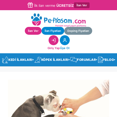
İlan Ver
İlk ilan verme
ÜCRETSİZ
İlan Ver
İlan Fiyatları
Doping Fiyatları
Giriş Yap
Üye Ol
KEDİ İLANLARI
KÖPEK İLANLARI
FORUMLAR
BLOG
▾
▾
▾
▾