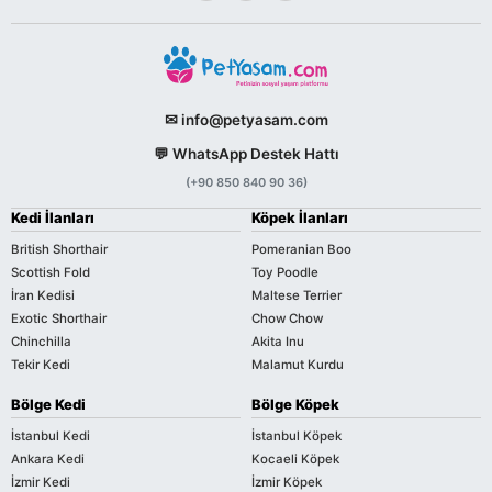
✉ info@petyasam.com
💬 WhatsApp Destek Hattı
(+90 850 840 90 36)
Kedi İlanları
Köpek İlanları
British Shorthair
Pomeranian Boo
Scottish Fold
Toy Poodle
İran Kedisi
Maltese Terrier
Exotic Shorthair
Chow Chow
Chinchilla
Akita Inu
Tekir Kedi
Malamut Kurdu
Bölge Kedi
Bölge Köpek
İstanbul Kedi
İstanbul Köpek
Ankara Kedi
Kocaeli Köpek
İzmir Kedi
İzmir Köpek