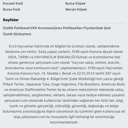
Kocaeli Kedi
Bursa Köpek
Bursa Kedi
Mersin Köpek
Sayfalar
Gizlilik Politikası
KVKK Koruması
Çerez Politikası
İlan Fiyatları
İade İptal
Üyelik Sözleşmesi
Evcil hayvanlar hakkında ırk bilgileri ile ücretsiz olarak, sahiplendirme
ilanlarına yer veririz. Satış yapan yerlerin, 5199 sayılı Kanuna dayalı olarak
GIDA, TARIM ve HAYVANCILIK BAKANLIĞI Ruhsat ve Kontrollerine tabi
olması gerekiyor. petyasam.com olarak "hayvan satışı, üretimi, aracılık,
bulundurma veya komisyonculuk" yapmamaktayız. 5199 sayılı Hayvanları
Koruma Kanunu'nun, 14. Madde L Bendi ve 22.10.2014 tarihli 367 sayılı
Tarım ve Orman Bakanlığı 4. Bölge İzmir Şube Müdürlüğü'nün yazısı gereği
Pitbull Terrier, Japanese Tosa, Dogo Argentino, Fila Brasileiro, American Bully
ve American Staffordshire Terrier ile bu ırkların melezlerinin sitemizde satışı,
sahiplendirilmesi, sergilenmesi, reklamı, takası veya hediye edilmesi yasaktır.
petyasam.com sitesinde kullanıcılar tarafından sağlanan her türlü ilan, bilgi,
içerik ve görselin gerçekliği, orijinalliği, güvenliği, doğruluğu ve belge
bulundurma zorunluluğuna ilişkin sorumluluk bu içerikleri giren kullanıcıya ait
olup, petyasam.com bu hususlarla ilgili herhangi bir sorumluluğu
bulunmamaktadır.