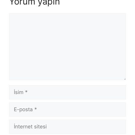
Yorum yapın
Yorum
İsim
E-
posta
İnternet
sitesi