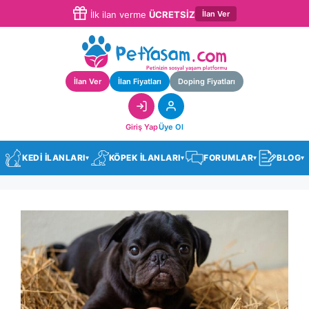
İlan Ver
İlk ilan verme
ÜCRETSİZ
İlan Ver
İlan Fiyatları
Doping Fiyatları
Giriş Yap
Üye Ol
KEDİ İLANLARI
KÖPEK İLANLARI
FORUMLAR
BLOG
▾
▾
▾
▾