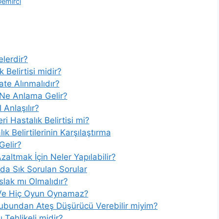
Demirci
elerdir?
 Belirtisi midir?
ate Alınmalıdır?
 Ne Anlama Gelir?
 Anlaşılır?
ri Hastalık Belirtisi mi?
k Belirtilerinin Karşılaştırma
Gelir?
zaltmak İçin Neler Yapılabilir?
da Sık Sorulan Sorular
Islak mı Olmalıdır?
 Ve Hiç Oyun Oynamaz?
ubundan Ateş Düşürücü Verebilir miyim?
 Tehlikeli midir?