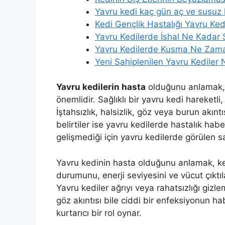
Yavru kedi kaç gün aç ve susuz k
Kedi Gençlik Hastalığı Yavru Ked
Yavru Kedilerde İshal Ne Kadar S
Yavru Kedilerde Kusma Ne Zaman
Yeni Sahiplenilen Yavru Kediler
Yavru kedilerin hasta
olduğunu anlamak, e
önemlidir. Sağlıklı bir yavru kedi hareketli,
İştahsızlık, halsizlik, göz veya burun akıntı
belirtiler ise yavru kedilerde hastalık habe
gelişmediği için yavru kedilerde görülen sa
Yavru kedinin hasta olduğunu anlamak, kedi
durumunu, enerji seviyesini ve vücut çıkt
Yavru kediler ağrıyı veya rahatsızlığı gizle
göz akıntısı bile ciddi bir enfeksiyonun ha
kurtarıcı bir rol oynar.