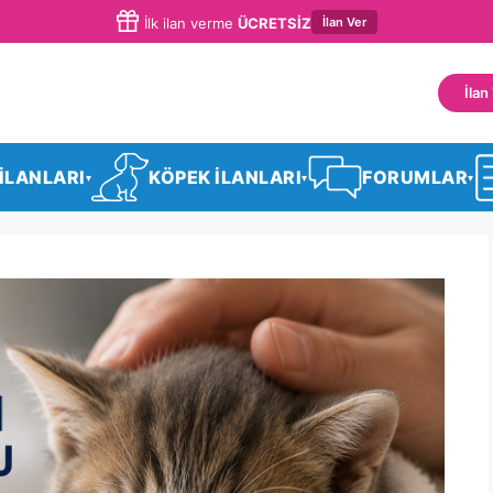
İlan Ver
İlk ilan verme
ÜCRETSİZ
İlan
 İLANLARI
KÖPEK İLANLARI
FORUMLAR
▾
▾
▾