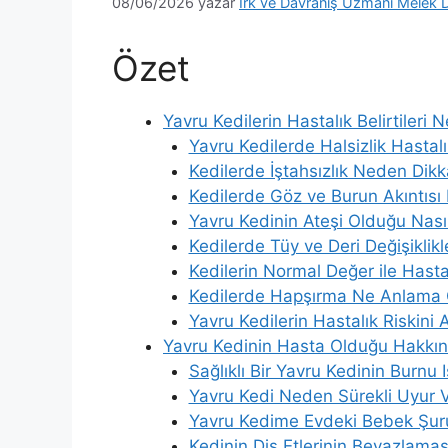
08/06/2026
yazar
Irk ve Davranış Uzmanı Melek 
Özet
Yavru Kedilerin Hastalık Belirtileri N
Yavru Kedilerde Halsizlik Hastalık
Kedilerde İştahsızlık Neden Dikk
Kedilerde Göz ve Burun Akıntısı
Yavru Kedinin Ateşi Olduğu Nasıl
Kedilerde Tüy ve Deri Değişiklikle
Kedilerin Normal Değer ile Hastalı
Kedilerde Hapşırma Ne Anlama 
Yavru Kedilerin Hastalık Riskini A
Yavru Kedinin Hasta Olduğu Hakkın
Sağlıklı Bir Yavru Kedinin Burnu 
Yavru Kedi Neden Sürekli Uyur
Yavru Kedime Evdeki Bebek Şur
Kedinin Diş Etlerinin Beyazlaması