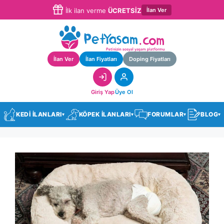
İlan Ver
İlk ilan verme
ÜCRETSİZ
İlan Ver
İlan Fiyatları
Doping Fiyatları
Giriş Yap
Üye Ol
KEDİ İLANLARI
KÖPEK İLANLARI
FORUMLAR
BLOG
▾
▾
▾
▾