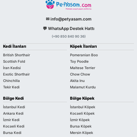
✉ info@petyasam.com
💬 WhatsApp Destek Hattı
(+90 850 840 90 36)
Kedi İlanları
Köpek İlanları
British Shorthair
Pomeranian Boo
Scottish Fold
Toy Poodle
İran Kedisi
Maltese Terrier
Exotic Shorthair
Chow Chow
Chinchilla
Akita Inu
Tekir Kedi
Malamut Kurdu
Bölge Kedi
Bölge Köpek
İstanbul Kedi
İstanbul Köpek
Ankara Kedi
Kocaeli Köpek
İzmir Kedi
İzmir Köpek
Kocaeli Kedi
Bursa Köpek
Bursa Kedi
Mersin Köpek