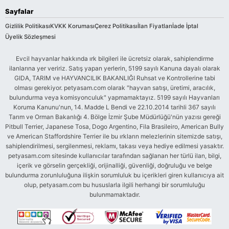
Sayfalar
Gizlilik Politikası
KVKK Koruması
Çerez Politikası
İlan Fiyatları
İade İptal
Üyelik Sözleşmesi
Evcil hayvanlar hakkında ırk bilgileri ile ücretsiz olarak, sahiplendirme
ilanlarına yer veririz. Satış yapan yerlerin, 5199 sayılı Kanuna dayalı olarak
GIDA, TARIM ve HAYVANCILIK BAKANLIĞI Ruhsat ve Kontrollerine tabi
olması gerekiyor. petyasam.com olarak "hayvan satışı, üretimi, aracılık,
bulundurma veya komisyonculuk" yapmamaktayız. 5199 sayılı Hayvanları
Koruma Kanunu'nun, 14. Madde L Bendi ve 22.10.2014 tarihli 367 sayılı
Tarım ve Orman Bakanlığı 4. Bölge İzmir Şube Müdürlüğü'nün yazısı gereği
Pitbull Terrier, Japanese Tosa, Dogo Argentino, Fila Brasileiro, American Bully
ve American Staffordshire Terrier ile bu ırkların melezlerinin sitemizde satışı,
sahiplendirilmesi, sergilenmesi, reklamı, takası veya hediye edilmesi yasaktır.
petyasam.com sitesinde kullanıcılar tarafından sağlanan her türlü ilan, bilgi,
içerik ve görselin gerçekliği, orijinalliği, güvenliği, doğruluğu ve belge
bulundurma zorunluluğuna ilişkin sorumluluk bu içerikleri giren kullanıcıya ait
olup, petyasam.com bu hususlarla ilgili herhangi bir sorumluluğu
bulunmamaktadır.