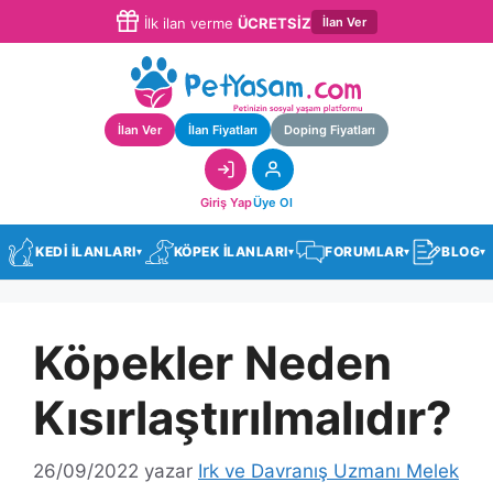
İlan Ver
İlk ilan verme
ÜCRETSİZ
İlan Ver
İlan Fiyatları
Doping Fiyatları
Giriş Yap
Üye Ol
KEDİ İLANLARI
KÖPEK İLANLARI
FORUMLAR
BLOG
▾
▾
▾
▾
Köpekler Neden
Kısırlaştırılmalıdır?
26/09/2022
yazar
Irk ve Davranış Uzmanı Melek