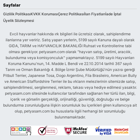
Sayfalar
Gizlilik Politikası
KVKK Koruması
Çerez Politikası
İlan Fiyatları
İade İptal
Üyelik Sözleşmesi
Evcil hayvanlar hakkında ırk bilgileri ile ücretsiz olarak, sahiplendirme
ilanlarına yer veririz. Satış yapan yerlerin, 5199 sayılı Kanuna dayalı olarak
GIDA, TARIM ve HAYVANCILIK BAKANLIĞI Ruhsat ve Kontrollerine tabi
olması gerekiyor. petyasam.com olarak "hayvan satışı, üretimi, aracılık,
bulundurma veya komisyonculuk" yapmamaktayız. 5199 sayılı Hayvanları
Koruma Kanunu'nun, 14. Madde L Bendi ve 22.10.2014 tarihli 367 sayılı
Tarım ve Orman Bakanlığı 4. Bölge İzmir Şube Müdürlüğü'nün yazısı gereği
Pitbull Terrier, Japanese Tosa, Dogo Argentino, Fila Brasileiro, American Bully
ve American Staffordshire Terrier ile bu ırkların melezlerinin sitemizde satışı,
sahiplendirilmesi, sergilenmesi, reklamı, takası veya hediye edilmesi yasaktır.
petyasam.com sitesinde kullanıcılar tarafından sağlanan her türlü ilan, bilgi,
içerik ve görselin gerçekliği, orijinalliği, güvenliği, doğruluğu ve belge
bulundurma zorunluluğuna ilişkin sorumluluk bu içerikleri giren kullanıcıya ait
olup, petyasam.com bu hususlarla ilgili herhangi bir sorumluluğu
bulunmamaktadır.