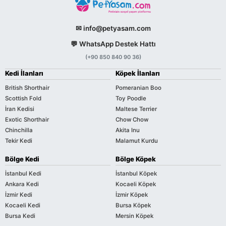
✉ info@petyasam.com
💬 WhatsApp Destek Hattı
(+90 850 840 90 36)
Kedi İlanları
Köpek İlanları
British Shorthair
Pomeranian Boo
Scottish Fold
Toy Poodle
İran Kedisi
Maltese Terrier
Exotic Shorthair
Chow Chow
Chinchilla
Akita Inu
Tekir Kedi
Malamut Kurdu
Bölge Kedi
Bölge Köpek
İstanbul Kedi
İstanbul Köpek
Ankara Kedi
Kocaeli Köpek
İzmir Kedi
İzmir Köpek
Kocaeli Kedi
Bursa Köpek
Bursa Kedi
Mersin Köpek