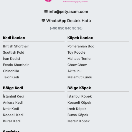
✉ info@petyasam.com
💬 WhatsApp Destek Hattı
(+90 850 840 90 36)
Kedi İlanları
Köpek İlanları
British Shorthair
Pomeranian Boo
Scottish Fold
Toy Poodle
İran Kedisi
Maltese Terrier
Exotic Shorthair
Chow Chow
Chinchilla
Akita Inu
Tekir Kedi
Malamut Kurdu
Bölge Kedi
Bölge Köpek
İstanbul Kedi
İstanbul Köpek
Ankara Kedi
Kocaeli Köpek
İzmir Kedi
İzmir Köpek
Kocaeli Kedi
Bursa Köpek
Bursa Kedi
Mersin Köpek
Sayfalar