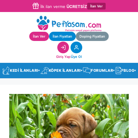
İlan Ver
İlk ilan verme
ÜCRETSİZ
İlan Ver
İlan Fiyatları
Doping Fiyatları
Giriş Yap
Üye Ol
KEDİ İLANLARI
KÖPEK İLANLARI
FORUMLAR
BLOG
▾
▾
▾
▾