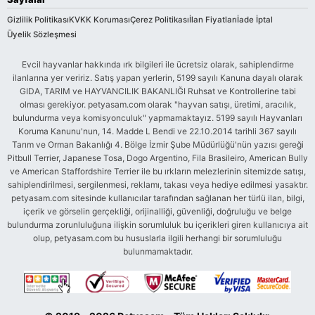
Gizlilik Politikası
KVKK Koruması
Çerez Politikası
İlan Fiyatları
İade İptal
Üyelik Sözleşmesi
Evcil hayvanlar hakkında ırk bilgileri ile ücretsiz olarak, sahiplendirme
ilanlarına yer veririz. Satış yapan yerlerin, 5199 sayılı Kanuna dayalı olarak
GIDA, TARIM ve HAYVANCILIK BAKANLIĞI Ruhsat ve Kontrollerine tabi
olması gerekiyor. petyasam.com olarak "hayvan satışı, üretimi, aracılık,
bulundurma veya komisyonculuk" yapmamaktayız. 5199 sayılı Hayvanları
Koruma Kanunu'nun, 14. Madde L Bendi ve 22.10.2014 tarihli 367 sayılı
Tarım ve Orman Bakanlığı 4. Bölge İzmir Şube Müdürlüğü'nün yazısı gereği
Pitbull Terrier, Japanese Tosa, Dogo Argentino, Fila Brasileiro, American Bully
ve American Staffordshire Terrier ile bu ırkların melezlerinin sitemizde satışı,
sahiplendirilmesi, sergilenmesi, reklamı, takası veya hediye edilmesi yasaktır.
petyasam.com sitesinde kullanıcılar tarafından sağlanan her türlü ilan, bilgi,
içerik ve görselin gerçekliği, orijinalliği, güvenliği, doğruluğu ve belge
bulundurma zorunluluğuna ilişkin sorumluluk bu içerikleri giren kullanıcıya ait
olup, petyasam.com bu hususlarla ilgili herhangi bir sorumluluğu
bulunmamaktadır.