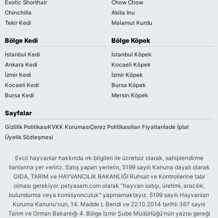
Exotic Shorthair
Chow Chow
Chinchilla
Akita Inu
Tekir Kedi
Malamut Kurdu
Bölge Kedi
Bölge Köpek
İstanbul Kedi
İstanbul Köpek
Ankara Kedi
Kocaeli Köpek
İzmir Kedi
İzmir Köpek
Kocaeli Kedi
Bursa Köpek
Bursa Kedi
Mersin Köpek
Sayfalar
Gizlilik Politikası
KVKK Koruması
Çerez Politikası
İlan Fiyatları
İade İptal
Üyelik Sözleşmesi
Evcil hayvanlar hakkında ırk bilgileri ile ücretsiz olarak, sahiplendirme
ilanlarına yer veririz. Satış yapan yerlerin, 5199 sayılı Kanuna dayalı olarak
GIDA, TARIM ve HAYVANCILIK BAKANLIĞI Ruhsat ve Kontrollerine tabi
olması gerekiyor. petyasam.com olarak "hayvan satışı, üretimi, aracılık,
bulundurma veya komisyonculuk" yapmamaktayız. 5199 sayılı Hayvanları
Koruma Kanunu'nun, 14. Madde L Bendi ve 22.10.2014 tarihli 367 sayılı
Tarım ve Orman Bakanlığı 4. Bölge İzmir Şube Müdürlüğü'nün yazısı gereği