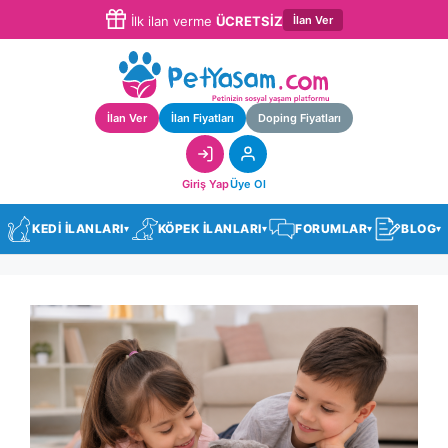
İlan Ver
İlk ilan verme
ÜCRETSİZ
İlan Ver
İlan Fiyatları
Doping Fiyatları
Giriş Yap
Üye Ol
KEDİ İLANLARI
KÖPEK İLANLARI
FORUMLAR
BLOG
▾
▾
▾
▾