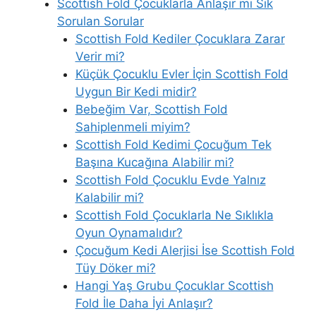
Scottish Fold Çocuklarla Anlaşır mı Sık
Sorulan Sorular
Scottish Fold Kediler Çocuklara Zarar
Verir mi?
Küçük Çocuklu Evler İçin Scottish Fold
Uygun Bir Kedi midir?
Bebeğim Var, Scottish Fold
Sahiplenmeli miyim?
Scottish Fold Kedimi Çocuğum Tek
Başına Kucağına Alabilir mi?
Scottish Fold Çocuklu Evde Yalnız
Kalabilir mi?
Scottish Fold Çocuklarla Ne Sıklıkla
Oyun Oynamalıdır?
Çocuğum Kedi Alerjisi İse Scottish Fold
Tüy Döker mi?
Hangi Yaş Grubu Çocuklar Scottish
Fold İle Daha İyi Anlaşır?