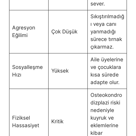
sever.
Sıkıştırılmadığ
ı veya canı
Agresyon
Çok Düşük
yanmadığı
Eğilimi
sürece tırnak
çıkarmaz.
Aile üyelerine
Sosyalleşme
ve çocuklara
Yüksek
Hızı
kısa sürede
adapte olur.
Osteokondro
dizplazi riski
nedeniyle
Fiziksel
kuyruk ve
Kritik
Hassasiyet
eklemlerine
kibar