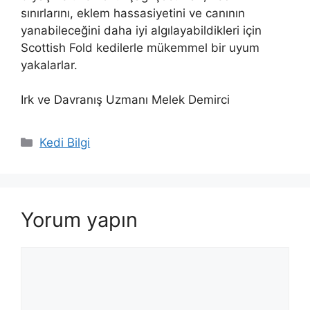
sınırlarını, eklem hassasiyetini ve canının
yanabileceğini daha iyi algılayabildikleri için
Scottish Fold kedilerle mükemmel bir uyum
yakalarlar.
Irk ve Davranış Uzmanı Melek Demirci
Kategoriler
Kedi Bilgi
Yorum yapın
Yorum