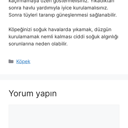
kaçırmamaya özen göstermelisiniz. Yıkadıktan
sonra havlu yardımıyla iyice kurulamalısınız.
Sonra tüyleri taranıp güneşlenmesi sağlanabilir.
Köpeğinizi soğuk havalarda yıkamak, düzgün
kurulamamak nemli kalması ciddi soğuk algınlığı
sorunlarına neden olabilir.
Kategoriler
Köpek
Yorum yapın
Yorum