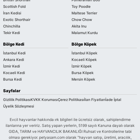
British Shorthair
Pomeranian Boo
Scottish Fold
Toy Poodle
İran Kedisi
Maltese Terrier
Exotic Shorthair
Chow Chow
Chinchilla
Akita Inu
Tekir Kedi
Malamut Kurdu
Bölge Kedi
Bölge Köpek
İstanbul Kedi
İstanbul Köpek
Ankara Kedi
Kocaeli Köpek
İzmir Kedi
İzmir Köpek
Kocaeli Kedi
Bursa Köpek
Bursa Kedi
Mersin Köpek
Sayfalar
Gizlilik Politikası
KVKK Koruması
Çerez Politikası
İlan Fiyatları
İade İptal
Üyelik Sözleşmesi
Evcil hayvanlar hakkında ırk bilgileri ile ücretsiz olarak, sahiplendirme
ilanlarına yer veririz. Satış yapan yerlerin, 5199 sayılı Kanuna dayalı olarak
GIDA, TARIM ve HAYVANCILIK BAKANLIĞI Ruhsat ve Kontrollerine tabi
olması gerekiyor. petyasam.com olarak "hayvan satışı, üretimi, aracılık,