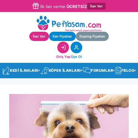
İlan Ver
İlk ilan verme
ÜCRETSİZ
İlan Ver
İlan Fiyatları
Doping Fiyatları
Giriş Yap
Üye Ol
KEDİ İLANLARI
KÖPEK İLANLARI
FORUMLAR
BLOG
▾
▾
▾
▾