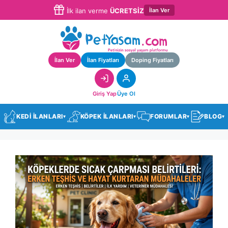
İlan Ver
İlk ilan verme
ÜCRETSİZ
İlan Ver
İlan Fiyatları
Doping Fiyatları
Giriş Yap
Üye Ol
KEDİ İLANLARI
KÖPEK İLANLARI
FORUMLAR
BLOG
▾
▾
▾
▾