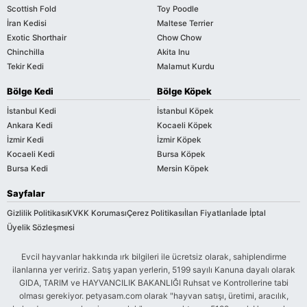
Scottish Fold
Toy Poodle
İran Kedisi
Maltese Terrier
Exotic Shorthair
Chow Chow
Chinchilla
Akita Inu
Tekir Kedi
Malamut Kurdu
Bölge Kedi
Bölge Köpek
İstanbul Kedi
İstanbul Köpek
Ankara Kedi
Kocaeli Köpek
İzmir Kedi
İzmir Köpek
Kocaeli Kedi
Bursa Köpek
Bursa Kedi
Mersin Köpek
Sayfalar
Gizlilik Politikası
KVKK Koruması
Çerez Politikası
İlan Fiyatları
İade İptal
Üyelik Sözleşmesi
Evcil hayvanlar hakkında ırk bilgileri ile ücretsiz olarak, sahiplendirme
ilanlarına yer veririz. Satış yapan yerlerin, 5199 sayılı Kanuna dayalı olarak
GIDA, TARIM ve HAYVANCILIK BAKANLIĞI Ruhsat ve Kontrollerine tabi
olması gerekiyor. petyasam.com olarak "hayvan satışı, üretimi, aracılık,