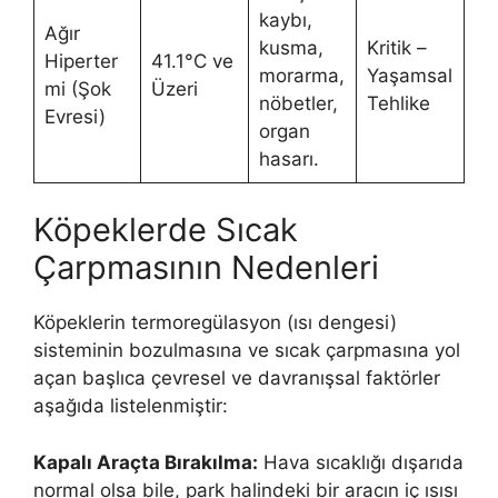
kaybı,
Ağır
kusma,
Kritik –
Hiperter
41.1°C ve
morarma,
Yaşamsal
mi (Şok
Üzeri
nöbetler,
Tehlike
Evresi)
organ
hasarı.
Köpeklerde Sıcak
Çarpmasının Nedenleri
Köpeklerin termoregülasyon (ısı dengesi)
sisteminin bozulmasına ve sıcak çarpmasına yol
açan başlıca çevresel ve davranışsal faktörler
aşağıda listelenmiştir:
Kapalı Araçta Bırakılma:
Hava sıcaklığı dışarıda
normal olsa bile, park halindeki bir aracın iç ısısı