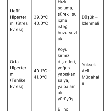
Hızlı
soluma,
Hafif
sürekli su
Hiperter
39.3°C –
Düşük –
içme
mi (Stres
40.0°C
İzlenmeli
isteği,
Evresi)
huzursuzl
uk.
Koyu
kırmızı
Orta
diş etleri,
Yüksek –
Hiperter
yoğun
40.1°C –
Acil
mi
yapışkan
41.0°C
Müdahal
(Tehlike
salya,
e
Evresi)
yalpalam
alı
yürüyüş.
Bilinç