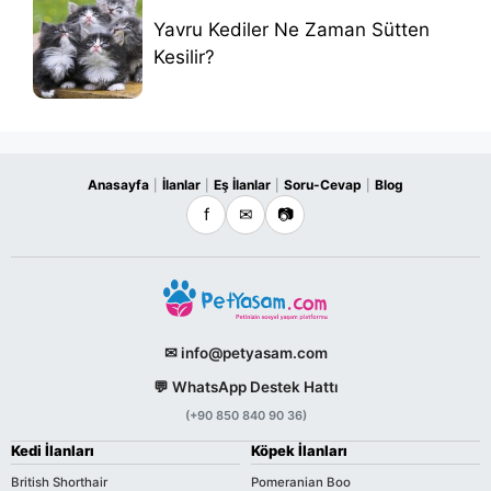
Yavru Kediler Ne Zaman Sütten
Kesilir?
Anasayfa
İlanlar
Eş İlanlar
Soru-Cevap
Blog
|
|
|
|
f
✉
📷
✉ info@petyasam.com
💬 WhatsApp Destek Hattı
(+90 850 840 90 36)
Kedi İlanları
Köpek İlanları
British Shorthair
Pomeranian Boo