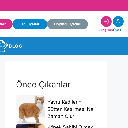
 Ver
İlan Fiyatları
Doping Fiyatları
Giriş Yap
Üye Ol
BLOG
▾
Önce Çıkanlar
Yavru Kedilerin
Sütten Kesilmesi Ne
Zaman Olur
Köpek Sahibi Olmak