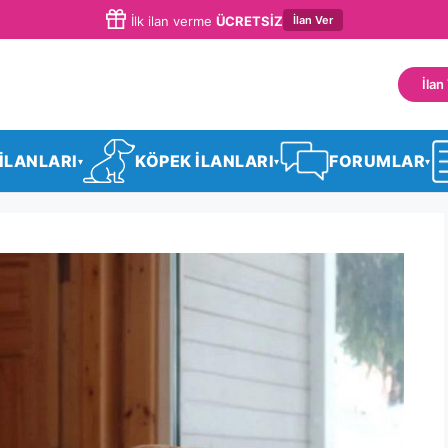
İlan Ver
İlk ilan verme
ÜCRETSİZ
İlan
 İLANLARI
KÖPEK İLANLARI
FORUMLAR
▾
▾
▾