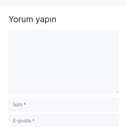
Yorum yapın
Yorum
İsim
E-
posta