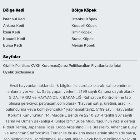
Bölge Kedi
Bölge Köpek
İstanbul Kedi
İstanbul Köpek
Ankara Kedi
Kocaeli Köpek
İzmir Kedi
İzmir Köpek
Kocaeli Kedi
Bursa Köpek
Bursa Kedi
Mersin Köpek
Sayfalar
Gizlilik Politikası
KVKK Koruması
Çerez Politikası
İlan Fiyatları
İade İptal
Üyelik Sözleşmesi
Evcil hayvanlar hakkında ırk bilgileri ile ücretsiz olarak, sahiplendirme
ilanlarına yer veririz. Satış yapan yerlerin, 5199 sayılı Kanuna dayalı olarak
GIDA, TARIM ve HAYVANCILIK BAKANLIĞI Ruhsat ve Kontrollerine tabi
olması gerekiyor. petyasam.com olarak "hayvan satışı, üretimi, aracılık,
bulundurma veya komisyonculuk" yapmamaktayız. 5199 sayılı Hayvanları
Koruma Kanunu'nun, 14. Madde L Bendi ve 22.10.2014 tarihli 367 sayılı
Tarım ve Orman Bakanlığı 4. Bölge İzmir Şube Müdürlüğü'nün yazısı gereği
Pitbull Terrier, Japanese Tosa, Dogo Argentino, Fila Brasileiro, American Bully
ve American Staffordshire Terrier ile bu ırkların melezlerinin sitemizde satışı,
sahiplendirilmesi, sergilenmesi, reklamı, takası veya hediye edilmesi yasaktır.