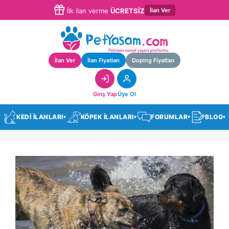
İlan Ver
İlk ilan verme
ÜCRETSİZ
İlan Ver
İlan Fiyatları
Doping Fiyatları
Giriş Yap
Üye Ol
KEDİ İLANLARI
KÖPEK İLANLARI
FORUMLAR
BLOG
▾
▾
▾
▾