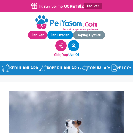
İlan Ver
İlk ilan verme
ÜCRETSİZ
İlan Ver
İlan Fiyatları
Doping Fiyatları
Giriş Yap
Üye Ol
KEDİ İLANLARI
KÖPEK İLANLARI
FORUMLAR
BLOG
▾
▾
▾
▾