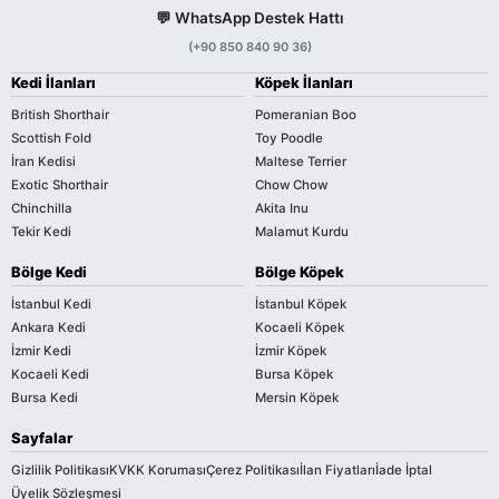
💬 WhatsApp Destek Hattı
(+90 850 840 90 36)
Kedi İlanları
Köpek İlanları
British Shorthair
Pomeranian Boo
Scottish Fold
Toy Poodle
İran Kedisi
Maltese Terrier
Exotic Shorthair
Chow Chow
Chinchilla
Akita Inu
Tekir Kedi
Malamut Kurdu
Bölge Kedi
Bölge Köpek
İstanbul Kedi
İstanbul Köpek
Ankara Kedi
Kocaeli Köpek
İzmir Kedi
İzmir Köpek
Kocaeli Kedi
Bursa Köpek
Bursa Kedi
Mersin Köpek
Sayfalar
Gizlilik Politikası
KVKK Koruması
Çerez Politikası
İlan Fiyatları
İade İptal
Üyelik Sözleşmesi