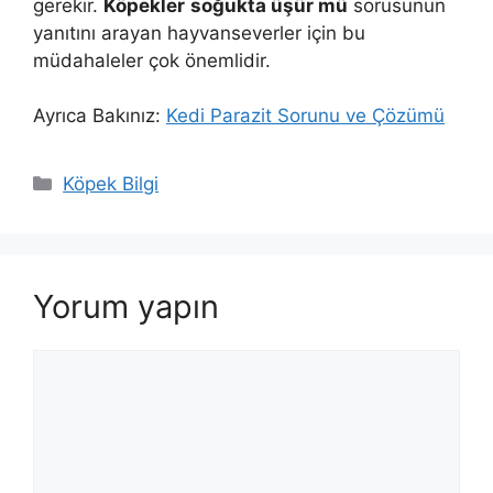
gerekir.
Köpekler
soğukta üşür mü
sorusunun
yanıtını arayan hayvanseverler için bu
müdahaleler çok önemlidir.
Ayrıca Bakınız:
Kedi Parazit Sorunu ve Çözümü
Kategoriler
Köpek Bilgi
Yorum yapın
Yorum