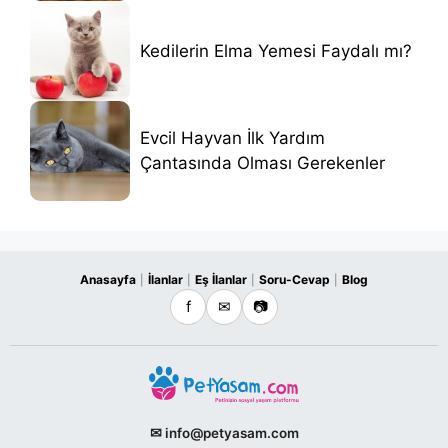
Kedilerin Elma Yemesi Faydalı mı?
Evcil Hayvan İlk Yardım
Çantasında Olması Gerekenler
Anasayfa
İlanlar
Eş İlanlar
Soru-Cevap
Blog
|
|
|
|
f
✉
📷
✉ info@petyasam.com