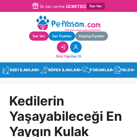
İlan Ver
İlk ilan verme
ÜCRETSİZ
İlan Ver
İlan Fiyatları
Doping Fiyatları
Giriş Yap
Üye Ol
KEDİ İLANLARI
KÖPEK İLANLARI
FORUMLAR
BLOG
▾
▾
▾
▾
Kedilerin
Yaşayabileceği En
Yaygın Kulak