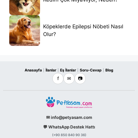
Köpeklerde Epilepsi Nöbeti Nasıl
Olur?
Anasayfa
İlanlar
Eş İlanlar
Soru-Cevap
Blog
|
|
|
|
f
✉
📷
✉ info@petyasam.com
💬 WhatsApp Destek Hattı
(+90 850 840 90 36)