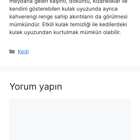
meydana gelen kaşıntı, döküntü, kızarıklıklar ile
kendini gösterebilen kulak uyuzunda ayrıca
kahverengi renge sahip akıntıların da görülmesi
mümkündür. Etkili kulak temizliği ile kedilerdeki
kulak uyuzundan kurtulmak mümkün olabilir.
Kategoriler
Kedi
Yorum yapın
Yorum