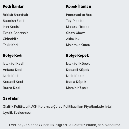
Kedi İlanları
Köpek İlanları
British Shorthair
Pomeranian Boo
Scottish Fold
Toy Poodle
İran Kedisi
Maltese Terrier
Exotic Shorthair
Chow Chow
Chinchilla
Akita Inu
Tekir Kedi
Malamut Kurdu
Bölge Kedi
Bölge Köpek
İstanbul Kedi
İstanbul Köpek
Ankara Kedi
Kocaeli Köpek
İzmir Kedi
İzmir Köpek
Kocaeli Kedi
Bursa Köpek
Bursa Kedi
Mersin Köpek
Sayfalar
Gizlilik Politikası
KVKK Koruması
Çerez Politikası
İlan Fiyatları
İade İptal
Üyelik Sözleşmesi
Evcil hayvanlar hakkında ırk bilgileri ile ücretsiz olarak, sahiplendirme