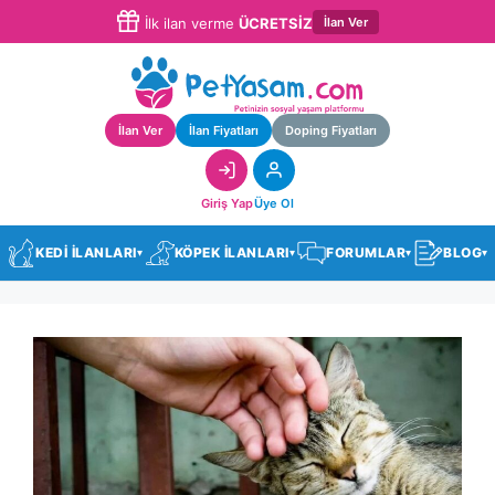
İlan Ver
İlk ilan verme
ÜCRETSİZ
İlan Ver
İlan Fiyatları
Doping Fiyatları
Giriş Yap
Üye Ol
KEDİ İLANLARI
KÖPEK İLANLARI
FORUMLAR
BLOG
▾
▾
▾
▾