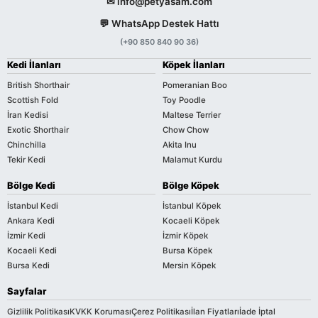
✉ info@petyasam.com
💬 WhatsApp Destek Hattı
(+90 850 840 90 36)
Kedi İlanları
Köpek İlanları
British Shorthair
Pomeranian Boo
Scottish Fold
Toy Poodle
İran Kedisi
Maltese Terrier
Exotic Shorthair
Chow Chow
Chinchilla
Akita Inu
Tekir Kedi
Malamut Kurdu
Bölge Kedi
Bölge Köpek
İstanbul Kedi
İstanbul Köpek
Ankara Kedi
Kocaeli Köpek
İzmir Kedi
İzmir Köpek
Kocaeli Kedi
Bursa Köpek
Bursa Kedi
Mersin Köpek
Sayfalar
Gizlilik Politikası
KVKK Koruması
Çerez Politikası
İlan Fiyatları
İade İptal