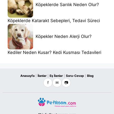
Köpeklerde Sarılık Neden Olur?
Köpeklerde Katarakt Sebepleri, Tedavi Süreci
Köpekler Neden Alerji Olur?
Kediler Neden Kusar? Kedi Kusması Tedavileri
Anasayfa
İlanlar
Eş İlanlar
Soru-Cevap
Blog
|
|
|
|
f
✉
📷