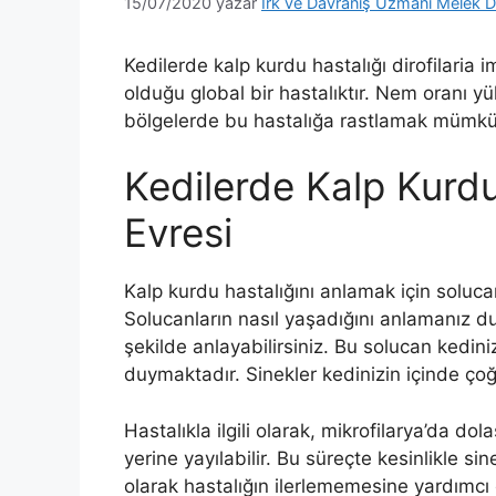
15/07/2020
yazar
Irk ve Davranış Uzmanı Melek D
Kedilerde kalp kurdu hastalığı dirofilaria
olduğu global bir hastalıktır. Nem oranı y
bölgelerde bu hastalığa rastlamak mümkü
Kedilerde Kalp Kur
Evresi
Kalp kurdu hastalığını anlamak için soluca
Solucanların nasıl yaşadığını anlamanız d
şekilde anlayabilirsiniz. Bu solucan kedini
duymaktadır. Sinekler kedinizin içinde çoğ
Hastalıkla ilgili olarak, mikrofilarya’da 
yerine yayılabilir. Bu süreçte kesinlikle s
olarak hastalığın ilerlememesine yardımcı o