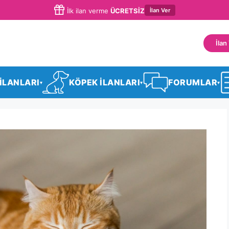
İlan Ver
İlk ilan verme
ÜCRETSİZ
İlan
 İLANLARI
KÖPEK İLANLARI
FORUMLAR
▾
▾
▾