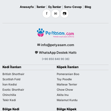
Anasayfa
İlanlar
Eş İlanlar
Soru-Cevap
Blog
|
|
|
|
f
✉
📷
✉ info@petyasam.com
💬 WhatsApp Destek Hattı
(+90 850 840 90 36)
Kedi İlanları
Köpek İlanları
British Shorthair
Pomeranian Boo
Scottish Fold
Toy Poodle
İran Kedisi
Maltese Terrier
Exotic Shorthair
Chow Chow
Chinchilla
Akita Inu
Tekir Kedi
Malamut Kurdu
Bölge Kedi
Bölge Köpek