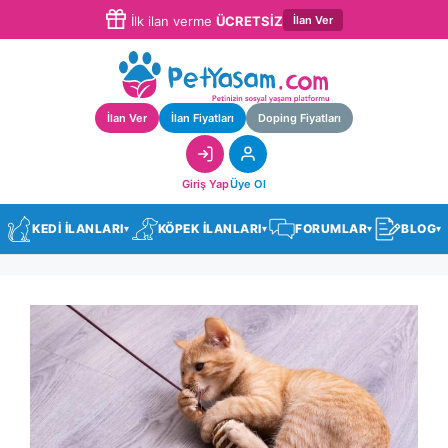
İlan Ver
İlk ilan verme
ÜCRETSİZ
İlan Ver
İlan Fiyatları
Doping Fiyatları
Giriş Yap
Üye Ol
KEDİ İLANLARI
KÖPEK İLANLARI
FORUMLAR
BLOG
▾
▾
▾
▾