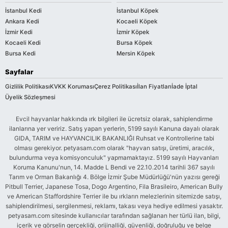
İstanbul Kedi
İstanbul Köpek
Ankara Kedi
Kocaeli Köpek
İzmir Kedi
İzmir Köpek
Kocaeli Kedi
Bursa Köpek
Bursa Kedi
Mersin Köpek
Sayfalar
Gizlilik Politikası
KVKK Koruması
Çerez Politikası
İlan Fiyatları
İade İptal
Üyelik Sözleşmesi
Evcil hayvanlar hakkında ırk bilgileri ile ücretsiz olarak, sahiplendirme
ilanlarına yer veririz. Satış yapan yerlerin, 5199 sayılı Kanuna dayalı olarak
GIDA, TARIM ve HAYVANCILIK BAKANLIĞI Ruhsat ve Kontrollerine tabi
olması gerekiyor. petyasam.com olarak "hayvan satışı, üretimi, aracılık,
bulundurma veya komisyonculuk" yapmamaktayız. 5199 sayılı Hayvanları
Koruma Kanunu'nun, 14. Madde L Bendi ve 22.10.2014 tarihli 367 sayılı
Tarım ve Orman Bakanlığı 4. Bölge İzmir Şube Müdürlüğü'nün yazısı gereği
Pitbull Terrier, Japanese Tosa, Dogo Argentino, Fila Brasileiro, American Bully
ve American Staffordshire Terrier ile bu ırkların melezlerinin sitemizde satışı,
sahiplendirilmesi, sergilenmesi, reklamı, takası veya hediye edilmesi yasaktır.
petyasam.com sitesinde kullanıcılar tarafından sağlanan her türlü ilan, bilgi,
içerik ve görselin gerçekliği, orijinalliği, güvenliği, doğruluğu ve belge