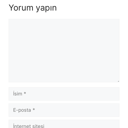
Yorum yapın
Yorum
İsim
E-
posta
İnternet